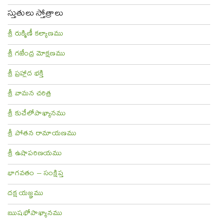
స్తుతులు స్తోత్రాలు
శ్రీ రుక్మిణీ కల్యాణము
శ్రీ గజేంద్ర మోక్షణము
శ్రీ ప్రహ్లాద భక్తి
శ్రీ వామన చరిత్ర
శ్రీ కుచేలోపాఖ్యానము
శ్రీ పోతన రామాయణము
శ్రీ ఉషాపరిణయము
భాగవతం – సంక్షిప్త
దక్ష యజ్ఞము
ఋషభోపాఖ్యానము