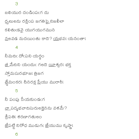
3
బ
లి
యుర దండింపఁగ దు
ర్బ
లు
లను రక్షింప జగతి
పై
నిజలీలా
క
లి
తుఁడవై యుగయుగమున
న
ల
వడ నుదయింతు కాదె?
య
భవ! యనంతా!
4
నీ
మ
దిఁ దోఁపని యర్థం
బీ
మే
దిని యందుఁ గలదె
యీ
శ్వర! భక్త
స్తో
మ
సురభూజ! త్రిజగ
త్క్షే
మం
కర! దీనరక్ష
సే
యు మురారీ!
5
నీ
పం
పు సేయకుండఁగ
నా
ప
ద్మభవాదిసురుల
కై
నను వశమే?
శ్రీ
ప
తి! శరణాగతులం
జే
ప
ట్టి నిరోధ ముడుగఁ
జే
యుము కృష్ణా!
6