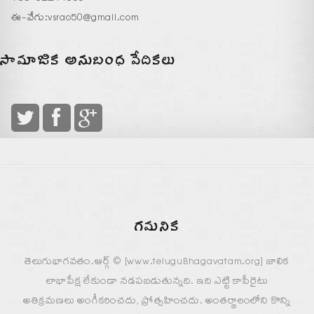
ఈ-వేగు:
vsrao50@gmail.com
సామాజిక అనుబంధ వేదికలు
గమనిక
తెలుగుభాగవతం.ఆర్గ్ © [www.teluguBhagavatam.org] జాలిక
లాభాపేక్ష లేకుండా నడపబడుతున్నది. ఇది ఎట్టి కాపీరైటు
అతిక్రమణలు అంగీకరించదు, ప్రోత్సహించదు. అంతర్జాలంలోని కొన్ని