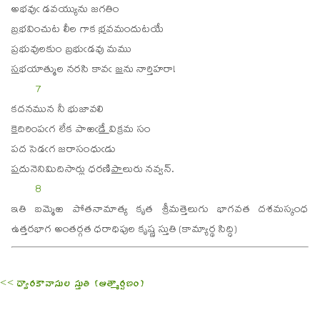
అ
భ
వుఁ డవయ్యును జగతిం
బ్ర
భ
వించుట లీల గాక
భ
వమందుటయే
ప్ర
భు
వులకుం బ్రభుఁడవు మము
స
భ
యాత్ముల నరసి కావఁ
జ
ను నార్తిహరా!
7
క
ద
నమున నీ భుజావలి
కె
ది
రింపఁగ లేక పాఱఁ
డే
విక్రమ సం
ప
ద
సెడఁగ జరాసంధుఁడు
ప
దు
నెనిమిదిసార్లు ధరణి
పా
లురు నవ్వన్.
8
ఇతి బమ్మెఱ పోతనామాత్య కృత శ్రీమత్తెలుగు భాగవత దశమస్కంధ
ఉత్తరభాగ అంతర్గత ధరాధిపుల కృష్ణ స్తుతి (కామ్యార్థ సిద్ధి)
<< ద్వారకావాసుల స్తుతి (ఆత్మార్పణం)