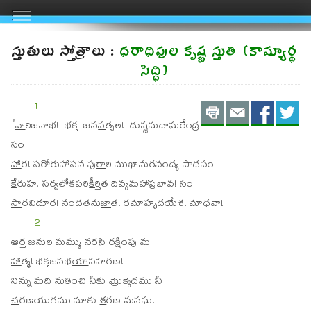
స్తుతులు స్తోత్రాలు :
ధరాధిపుల కృష్ణ స్తుతి (కామ్యార్థ
సిద్ధి)
Print
Email
Shar
S
1
"
వా
రి
జనాభ! భక్త జన
వ
త్సల! దుష్టమదాసురేంద్ర
on
on
సం
FaceBo
Twit
హా
ర
!
సరోరుహాసన పు
రా
రి ముఖామరవంద్య పాదపం
కే
రు
హ! సర్వలోకపరి
కీ
ర్తిత దివ్యమహాప్రభావ! సం
సా
ర
విదూర! నందతను
జా
త! రమాహృదయేశ! మాధవా!
2
ఆ
ర్త జనుల మమ్ము
న
రసి రక్షింపు మ
హా
త్మ! భక్తజనభ
యా
పహరణ!
ని
న్ను మది నుతించి
నీ
కు మ్రొక్కెదము నీ
చ
రణయుగము మాకు
శ
రణ మనఘ!