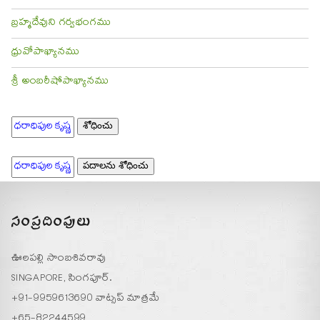
బ్రహ్మదేవుని గర్వభంగము
ధ్రువోపాఖ్యానము
శ్రీ అంబరీషోపాఖ్యానము
సంప్రదింపులు
ఊలపల్లి సాంబశివరావు
SINGAPORE, సింగపూర్.
+91-9959613690 వాట్సప్ మాత్రమే
+65-82244599