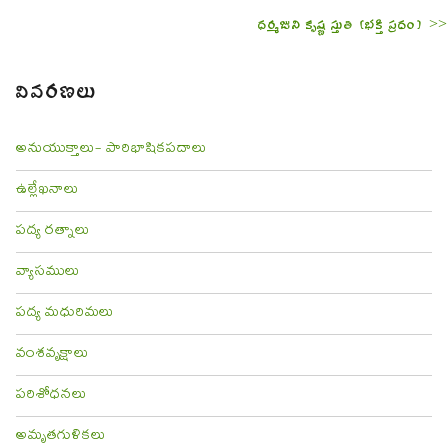
ధర్మజుని కృష్ణ స్తుతి (భక్తి ప్రదం) >>
వివరణలు
అనుయుక్తాలు- పారిభాషికపదాలు
ఉల్లేఖనాలు
పద్య రత్నాలు
వ్యాసములు
పద్య మధురిమలు
వంశవృక్షాలు
పరిశోధనలు
అమృతగుళికలు