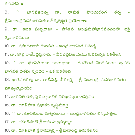
రసపోషణ
^ భాగవతరత్న డా. రామక పాండురంగ శర్మ -
శ్రీమదాంధ్రమహాభాగవతంలో కృత్తద్ధిత ప్రయోగాలు
డా. కెబికె సుబ్బరాజు - పోతన ఆంధ్రమహాభాగవతములో భక్తి
శృంగారములు
డా. ప్రసాదరాయ కులపతి - ఆంధ్ర భాగవత విమర్శ
డా. కొల్లి రాజేంద్రప్రసాదు - వీరభద్రవిజయము సవిమర్శక పరిశీలన
^ డా. భూపతిరాజు బంగార్రాజు - తరిగొండ వెంగమాంబ ద్విపద
భాగవత దశమ స్కంధం - ఒక పరిశీలన
భాగవతరత్న డా. తాడేపల్లి. వీరలక్ష్మి - శ్రీ మదాంధ్ర మహాభాగవతం -
మాతృహృదయం
భాగవత రత్న పురస్కారానికి దరఖాస్తులు ఆహ్వానం
డా. ధూళిపాళ ప్రభాకర కృష్ణమూర్తి
^ డా. కలవకుంట ఈశ్వరబాబు - ఆంధ్రభాగవతం చిన్నపాత్రలు
డా. భమిడిపాటి శ్రీరామ సుబ్రహ్మణ్యం
డా. ధూళిపాళ శ్రీరామ్మూర్తి - శ్రీమదాంధ్ర అనుశీలనం