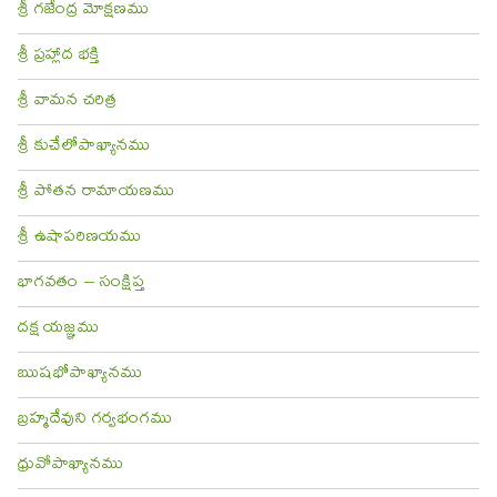
శ్రీ గజేంద్ర మోక్షణము
శ్రీ ప్రహ్లాద భక్తి
శ్రీ వామన చరిత్ర
శ్రీ కుచేలోపాఖ్యానము
శ్రీ పోతన రామాయణము
శ్రీ ఉషాపరిణయము
భాగవతం – సంక్షిప్త
దక్ష యజ్ఞము
ఋషభోపాఖ్యానము
బ్రహ్మదేవుని గర్వభంగము
ధ్రువోపాఖ్యానము