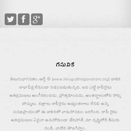
గమనిక
తెలుగుభాగవతం.ఆర్గ్ © [www.teluguBhagavatam.org] జాలిక
లాభాపేక్ష లేకుండా నడపబడుతున్నది. ఇది ఎట్టి కాపీరైటు
అతిక్రమణలు అంగీకరించదు, ప్రోత్సహించదు. అంతర్జాలంలోని కొన్ని
బొమ్మలు, చిత్రాలు కాపీరైటు అభ్యంతరాలు లేనివి అన్న
సదభిప్రాయంతో ఈ జాలికలో వాడుకొనటం జరిగింది. కాపీ రైటు
అతిక్రమణలు ఏవైనా అనుకోకుండా జేరిపోతే, మా దృష్టిలోకి తీసుకు
రండి. వాటిని తొలగిస్తాం.