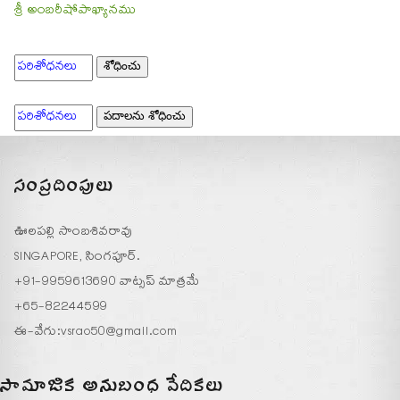
శ్రీ అంబరీషోపాఖ్యానము
సంప్రదింపులు
ఊలపల్లి సాంబశివరావు
SINGAPORE, సింగపూర్.
+91-9959613690 వాట్సప్ మాత్రమే
+65-82244599
ఈ-వేగు:
vsrao50@gmail.com
సామాజిక అనుబంధ వేదికలు