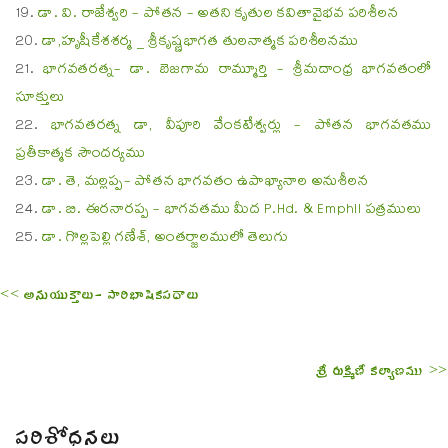
డా. వి. రాజేశ్వరి - పోతన - అతని కృతుల కవితావైభవ పరిశీలన
డా,హృషీకేశశర్మ _ శ్రీకృష్ణభాగత తులనాత్మక పరిశీలనము
భాగవతరత్న- డా. బెజగామ రామ్మూర్తి - శ్రీమదాంధ్ర భాగవతంలో
సూక్తులు
భాగవతరత్న డా, వీపూరి వేంకటేశ్వర్లు - పోతన భాగవతము
ప్రతీకాత్మక సౌందర్యము
డా. తె, మల్లప్ప- పోతన భాగవతం ఉపాఖ్యానాల అనుశీలన
డా. బి. ఈరనారప్ప - భాగవతము మీద P.Hd. & Emphil పత్రములు
డా. గొల్లపెల్లి గణేశ్, అంతర్జాలములో తెలుగు
<< అనుయుక్తాలు- పారిభాషికపదాలు
శ్రీ రుక్మిణీ కల్యాణము >>
పరిశోధనలు