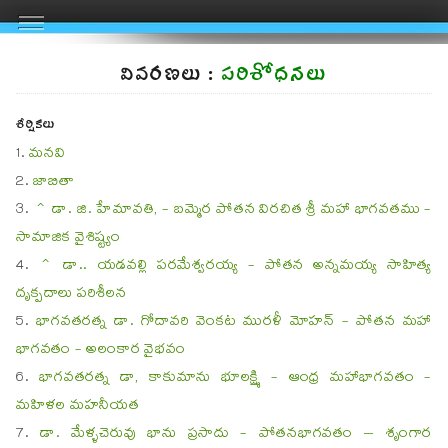
వివరణలు :
పరిశోధనలు
శీర్షికలు
మనవి
జాబితా
^ డా. జి. హేమావతి, - బమ్మెర పోతన విరచిత శ్రీ మహా భాగవతము -
సామాజిక వైశిష్ట్యం
^ డా.. యడవల్లి పరమేశ్వరయ్య - పోతన అన్నమయ్య సాహిత్య
దృక్పదాలు పరిశీలన
భాగవతరత్న డా. గోదావరి వెంకట మురళీ మోహన్ - పోతన మహా
భాగవతం - అలంకార వైభవం
భాగవతరత్న డా, కాకుమాను భూలక్ష్మి - ఆంధ్ర మహాభాగవతం -
మహిళల మహనీయత
డా. మేళ్ళచెరువు భాను ప్రసాదు - పోతనభాగవతం – శృంగార