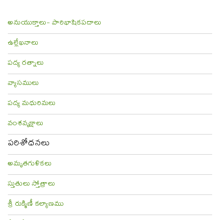
అనుయుక్తాలు- పారిభాషికపదాలు
ఉల్లేఖనాలు
పద్య రత్నాలు
వ్యాసములు
పద్య మధురిమలు
వంశవృక్షాలు
పరిశోధనలు
అమృతగుళికలు
స్తుతులు స్తోత్రాలు
శ్రీ రుక్మిణీ కల్యాణము