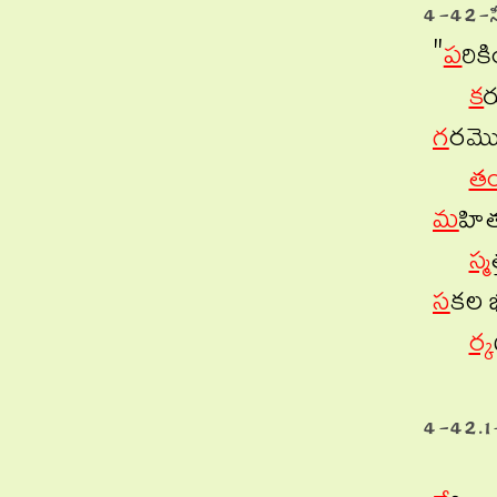
4-42-స
"
ప
రిక
క
ర
గ
రమొప
త
మ
హిత
స్మ
స
కల 
ర్క
4-42.1-