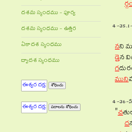
ర్గ
దశమ స్కంధము - పూర్వ
4-35.1-
దశమ స్కంధము - ఉత్తర
ఏకాదశ స్కంధము
న
ని మ
డై
న వ
ద్వాదశ స్కంధము
గ
దురఁ
ము
ని
వ
4-36-సీ
"
చ
తు
ద