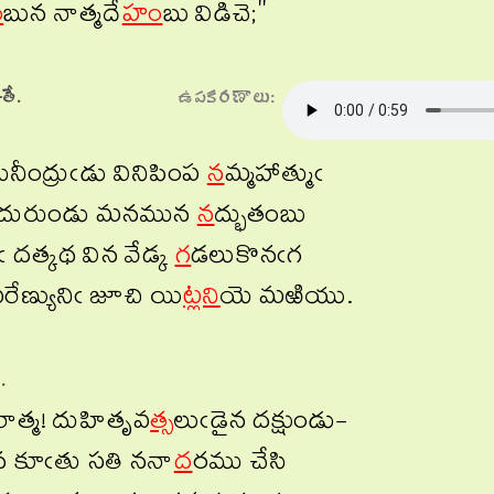
ం
బున నాత్మదే
హం
బు విడిచె;"
తే.
ఉపకరణాలు:
ునీంద్రుఁడు వినిపింప
న
మ్మహాత్ముఁ
ిదురుండు మనమున
న
ద్భుతంబు
 దత్కథ విన వేడ్క
గ
డలుకొనఁగ
రేణ్యునిఁ జూచి యి
ట్ల
ని
యె మఱియు.
.
రాత్మ! దుహితృవ
త్స
లుఁడైన దక్షుండు-
న కూఁతు సతి ననా
ద
రము చేసి