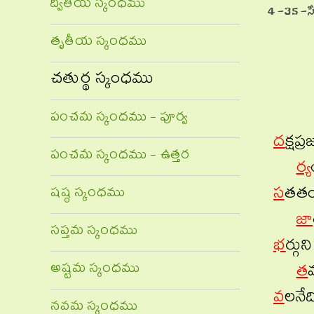
ద్వితీయ స్కంధము
4-35-సీ
తృతీయ స్కంధము
చతుర్థ స్కంధము
పంచమ స్కంధము - పూర్వ
ద
క్షప
పంచమ స్కంధము - ఉత్తర
ర్య
స
తతంబ
షష్ఠ స్కంధము
జా
సప్తమ స్కంధము
భ
ర్గు
అష్టమ స్కంధము
త
వ
లనేద
నవమ స్కంధము