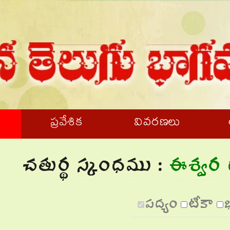
ు
ప్రవేశిక
వివరణలు
చతుర్థ స్కంధము :
ఈశ్వర 
పద్యం
టీకా