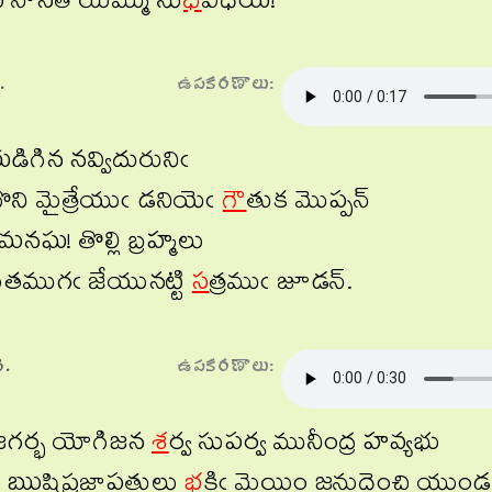
 నానతి యిమ్ము సు
ధీ
విధేయ!"
.
ఉపకరణాలు:
ిగిన నవ్విదురునిఁ
ొని మైత్రేయుఁ డనియెఁ
గౌ
తుక మొప్పన్
మనఘ! తొల్లి బ్రహ్మలు
తముగఁ జేయునట్టి
స
త్రముఁ జూడన్.
.
ఉపకరణాలు:
జగర్భ యోగిజన
శ
ర్వ సుపర్వ మునీంద్ర హవ్యభు
 ఋషిప్రజాపతులు
భ
క్తిఁ మెయిం జనుదెంచి యుం