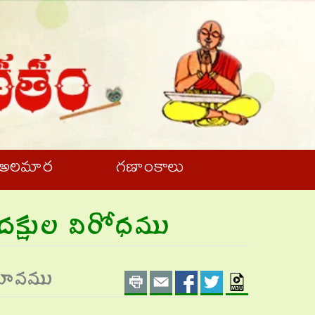
అలమార
గణాంకాలు
దక్షుల విరోధము
Print
Email
Share
Share
Playlis
భావము
on
on