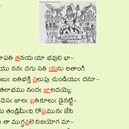
.
్రజాపతి
త
నయ యా భవుని భా-
యు ననఁ దగు సతి
య
ను లతాంగి
ుఁ బతిభక్తి
స
లుపు చుండియుఁ దనూ-
తలాభము నందఁ
జా
లదయ్యె;
ని దెసఁ జాలఁ
బ్ర
తికూలుఁ డైనట్టి-
మ తండ్రిమీఁది రో
ష
మునఁ జేసి
ి తా ముగ్ధ
వ
లె నిజయోగ మా-