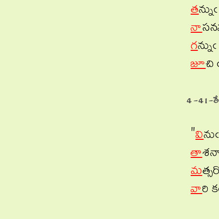
త
న్ను
నా
సనమ
గ
న్ను
జూ
చి
4-41-తే
"
వి
ను
తా
శనా
మ
త్స
వా
రి 