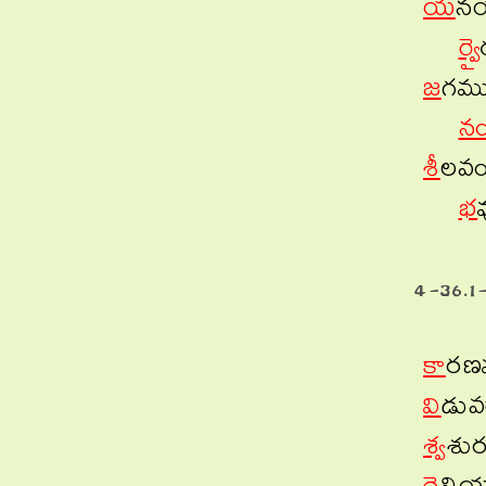
య
నయ
ర్వై
జ
గము
న
శీ
లవ
భ
4-36.1-
కా
రణమ
వి
డువర
శ్వ
శుర