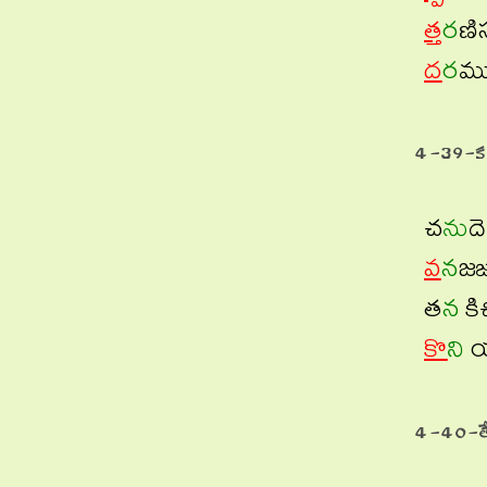
త్త
ర
ణి
ద
ర
ము
4-39-క
చ
ను
ద
వ
న
జజు
త
న
కి
కొ
ని
య
4-40-త