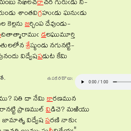
ంబు నఖిలచ
రా
చర గురుఁడు ని-
రుండు శాంతవి
గ్ర
హుఁడు ఘనుఁడు
ల కెల్లను
జ
ర్చింప దేవుండు-
ం
చితాత్మారాముఁ
డ
లఘుమూర్తి
ంతులలోన
శ్రే
ష్ఠుండు నగునట్టి-
వునందు విద్వేష
ప
డుట కేమి
తే.
ఉపకరణాలు:
ు? సతి దా నేమి
కా
రణమున
ానట్టి ప్రాణముల్
వి
డిచె? మఱియు
 జామాతృ విద్వేష
స
రణి నాకుఁ