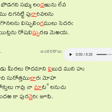
ఁ బొడగని సభ్యు లం
ద
ఱును లేవ
ు దిగనట్టి పు
రా
రివలను
ఁ గొనలను విస్ఫులిం
గ
ములు సెదరఁ
 యిట్లను రోషవి
స్ఫు
రణ మెఱయ.
.
ఉపకరణాలు:
ఁడు మీరలు రొదమాని
వి
బుధ ముని హు
ది సురోత్తము
లా
ర! మోహ
రోక్తులు గావు నా
మా
ట" లనుచు
కందఱ కా పుర
వై
రిఁ జూపి.