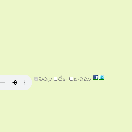
Share
Share
పద్యం
టీకా
భావము
on
on
Facebook
Twitter