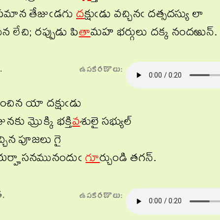
సమాన తేజుఁడగు
ద
క్షుఁడు వచ్చినఁ దత్సదస్యు లా
న లేచి; రప్పుడు పి
తా
మహ భర్గులు దక్క నందఱున్.
.
ఉపకరణాలు:
ెంచిన యా దక్షుఁడు
నకు మ్రొక్కి భక్తి
వ
శులై సభ్యుల్
చ్చిన పూజలు గై
ర్హాసనమునందుఁ
గూ
ర్చుండి తగన్.
ే.
ఉపకరణాలు: