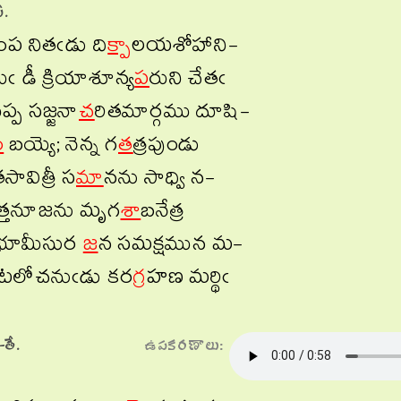
ీ.
ింప నితఁడు ది
క్పా
లయశోహాని-
ుఁ డీ క్రియాశూన్య
ప
రుని చేతఁ
్ప సజ్జనా
చ
రితమార్గము దూషి-
ం
బయ్యె; నెన్న గ
త
త్రపుండు
సావిత్రీ స
మా
నను సాధ్వి న-
త్తనూజను మృగ
శా
బనేత్ర
భూమీసుర
జ
న సమక్షమున మ-
టలోచనుఁడు కర
గ్ర
హణ మర్థిఁ
తే.
ఉపకరణాలు: