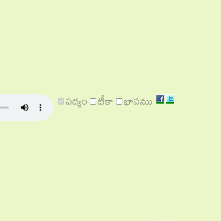
Share
Share
పద్యం
టీకా
భావము
on
on
Facebook
Twitter