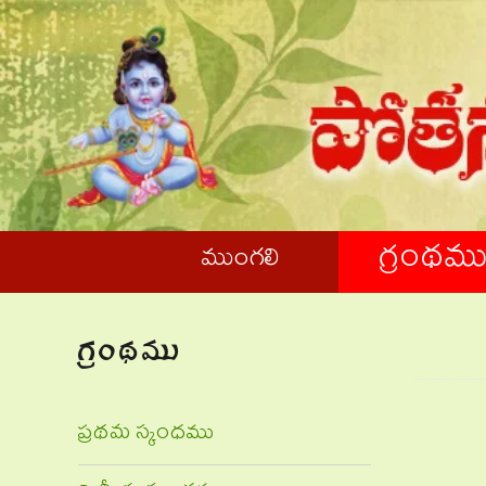
గ్రంథమ
ముంగలి
గ్రంథము
ప్రథమ స్కంధము