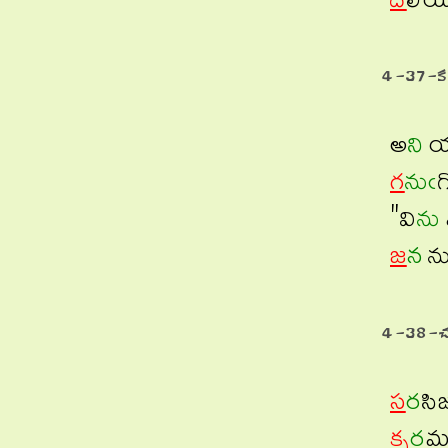
దె
లియ
4-37-క
అ
ని
యడ
గ
నుఁ
గ
"వి
ను
జ
న
ను
4-38-చ
స
ర
సి
క్ప
ర
మ