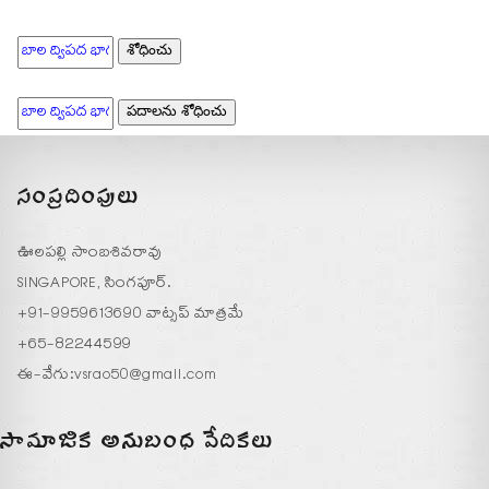
సంప్రదింపులు
ఊలపల్లి సాంబశివరావు
SINGAPORE, సింగపూర్.
+91-9959613690 వాట్సప్ మాత్రమే
+65-82244599
ఈ-వేగు:
vsrao50@gmail.com
సామాజిక అనుబంధ వేదికలు