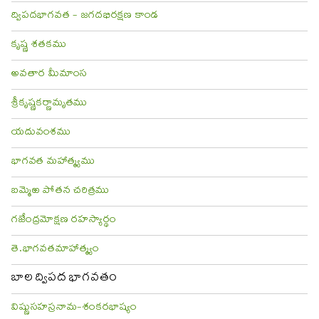
ద్విపదభాగవత - జగదభిరక్షణ కాండ
కృష్ణ శతకము
అవతార మీమాంస
శ్రీకృష్ణకర్ణామృతము
యదువంశము
భాగవత మహాత్మ్యము
బమ్మెఱ పోతన చరిత్రము
గజేంద్రమోక్షణ రహస్యార్థం
తె.భాగవతమాహాత్మ్యం
బాల ద్విపద భాగవతం
విష్ణుసహస్రనామ-శంకరభాష్యం