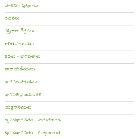
పోతన - పుస్తకాలు
రచనలు
స్తోత్రాలు కీర్తనలు
లలిత పారాయణ
కథలు - భాగవతాలు
నారాయణీయము
భాగవత సౌరభము
భాగవత వైజయంతిక
యక్షగానములు
ద్విపదభాగవతం - మధురకాండ
ద్విపదభాగవతం - కల్యాణకాండ