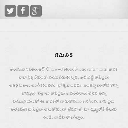
గమనిక
తెలుగుభాగవతం.ఆర్గ్ © [www.teluguBhagavatam.org] జాలిక
లాభాపేక్ష లేకుండా నడపబడుతున్నది. ఇది ఎట్టి కాపీరైటు
అతిక్రమణలు అంగీకరించదు, ప్రోత్సహించదు. అంతర్జాలంలోని కొన్ని
బొమ్మలు, చిత్రాలు కాపీరైటు అభ్యంతరాలు లేనివి అన్న
సదభిప్రాయంతో ఈ జాలికలో వాడుకొనటం జరిగింది. కాపీ రైటు
అతిక్రమణలు ఏవైనా అనుకోకుండా జేరిపోతే, మా దృష్టిలోకి తీసుకు
రండి. వాటిని తొలగిస్తాం.