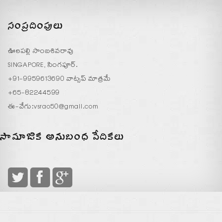
సంప్రదింపులు
ఊలపల్లి సాంబశివరావు
SINGAPORE, సింగపూర్.
+91-9959613690 వాట్సప్ మాత్రమే
+65-82244599
ఈ-వేగు:
vsrao50@gmail.com
సామాజిక అనుబంధ వేదికలు