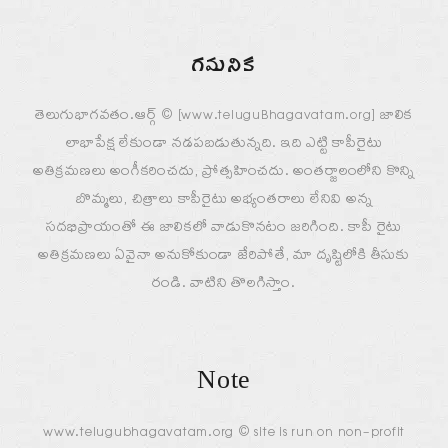
గమనిక
తెలుగుభాగవతం.ఆర్గ్ © [www.teluguBhagavatam.org] జాలిక
లాభాపేక్ష లేకుండా నడపబడుతున్నది. ఇది ఎట్టి కాపీరైటు
అతిక్రమణలు అంగీకరించదు, ప్రోత్సహించదు. అంతర్జాలంలోని కొన్ని
బొమ్మలు, చిత్రాలు కాపీరైటు అభ్యంతరాలు లేనివి అన్న
సదభిప్రాయంతో ఈ జాలికలో వాడుకొనటం జరిగింది. కాపీ రైటు
అతిక్రమణలు ఏవైనా అనుకోకుండా జేరిపోతే, మా దృష్టిలోకి తీసుకు
రండి. వాటిని తొలగిస్తాం.
Note
www.telugubhagavatam.org © site is run on non-profit