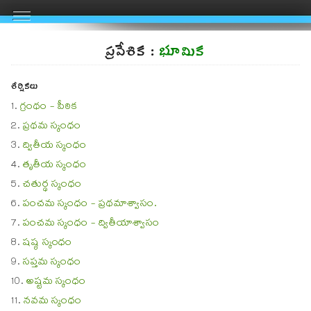
ప్రవేశిక :
భూమిక
శీర్షికలు
గ్రంథం - పీఠిక
ప్రథమ స్కంధం
ద్వితీయ స్కంధం
తృతీయ స్కంధం
చతుర్థ స్కంధం
పంచమ స్కంధం - ప్రథమాశ్వాసం.
పంచమ స్కంధం - ద్వితీయాశ్వాసం
షష్ఠ స్కంధం
సప్తమ స్కంధం
అష్టమ స్కంధం
నవమ స్కంధం