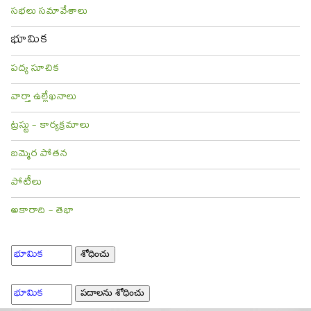
సభలు సమావేశాలు
భూమిక
పద్య సూచిక
వార్తా ఉల్లేఖనాలు
ట్రస్టు - కార్యక్రమాలు
బమ్మెర పోతన
పోటీలు
అకారాది - తెభా