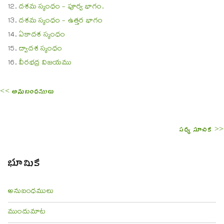
దశమ స్కంధం - పూర్వ భాగం.
దశమ స్కంధం - ఉత్తర భాగం
ఏకాదశ స్కంధం
ద్వాదశ స్కంధం
వీరభద్ర విజయము
<< అనుబంధములు
పద్య సూచిక >>
భూమిక
అనుబంధములు
ముందుమాట