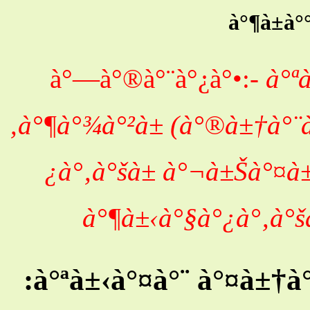
à°¶à±à
à°—à°®à°¨à°¿à°•:-
à°ª
‚à°¶à°¾à°²à± (à°®à±†à°¨à
¿à°‚à°šà± à°¬à±Šà°¤à±
à°¶à±‹à°§à°¿à°‚à°š
:à°ªà±‹à°¤à°¨ à°¤à±†à