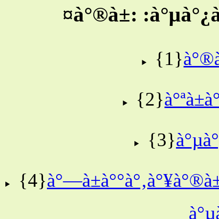
¤à°®à±: :à°µà°¿
{1}
à°®à
{2}
à°ªà±
{3}
à°µà°
{4}
à°—à±à°°à°‚à°¥à°®à±
à°µ