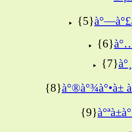
{5}
à°—à°£à
{6}
à°…
{7}
à°¸
{8}
à°®à°¾à°•à± à
{9}
à°ªà±à