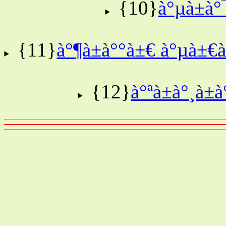
{10}
à°µà±à
{11}
à°¶à±à°°à±€ à°µà±€à
{12}
à°ªà±à°¸à±