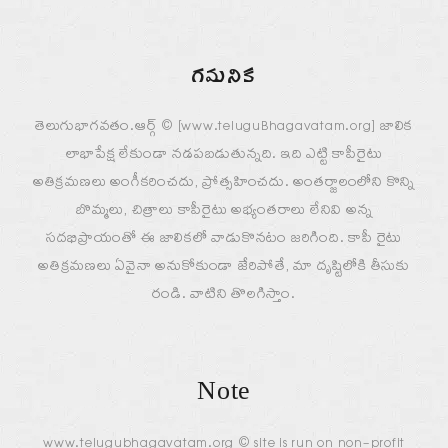
గమనిక
తెలుగుభాగవతం.ఆర్గ్ © [www.teluguBhagavatam.org] జాలిక
లాభాపేక్ష లేకుండా నడపబడుతున్నది. ఇది ఎట్టి కాపీరైటు
అతిక్రమణలు అంగీకరించదు, ప్రోత్సహించదు. అంతర్జాలంలోని కొన్ని
బొమ్మలు, చిత్రాలు కాపీరైటు అభ్యంతరాలు లేనివి అన్న
సదభిప్రాయంతో ఈ జాలికలో వాడుకొనటం జరిగింది. కాపీ రైటు
అతిక్రమణలు ఏవైనా అనుకోకుండా జేరిపోతే, మా దృష్టిలోకి తీసుకు
రండి. వాటిని తొలగిస్తాం.
Note
www.telugubhagavatam.org © site is run on non-profit