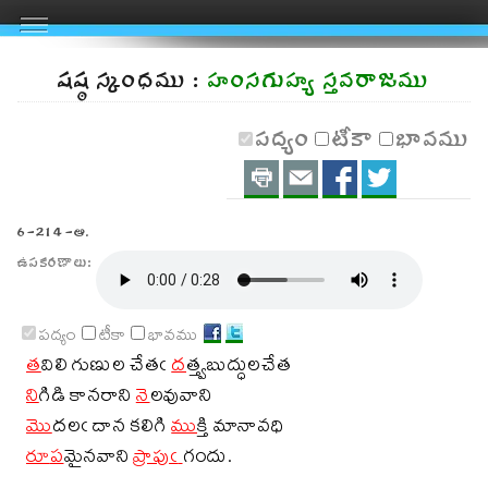
షష్ఠ స్కంధము :
హంసగుహ్య స్తవరాజము
పద్యం
టీకా
భావము
Print
Email
Share
Share
on
on
6-214-ఆ.
FaceBook
Twitter
ఉపకరణాలు:
Share
Share
పద్యం
టీకా
భావము
on
on
త
విలి గుణుల చేతఁ
ద
త్త్వబుద్ధులచేత
Facebook
Twitter
ని
గిడి కానరాని
నె
లవువాని
మొ
దలఁ దాన కలిగి
ము
క్తి మానావధి
రూ
ప
మైనవాని
ప్రా
పుఁ
గందు.