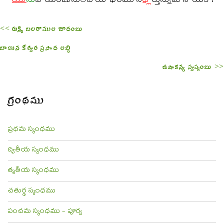
యు
ను
పాయంబునులేద యీభరము నె
ట్లో
ర్తున్నుమానాయకా!
<< రుక్మి బలరాముల జూదంబు
బాణున కీశ్వర ప్రసాద లబ్ధి
ఉషాకన్య స్వప్నంబు >>
గ్రంథము
ప్రథమ స్కంధము
ద్వితీయ స్కంధము
తృతీయ స్కంధము
చతుర్థ స్కంధము
పంచమ స్కంధము - పూర్వ