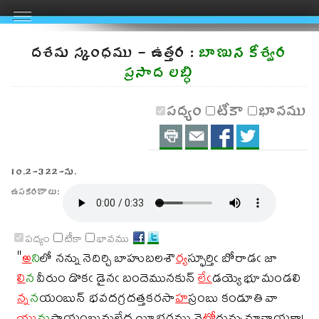
దశమ స్కంధము - ఉత్తర :
బాణున కీశ్వర
ప్రసాద లబ్ధి
పద్యం
టీకా
భావము
Print
Email
Share
Share
on
on
10.2-322-మ.
FaceBook
Twitter
ఉపకరణాలు:
Share
Share
పద్యం
టీకా
భావము
on
on
"
అ
ని
లో నన్ను నెదిర్చి బాహుబలశౌ
ర్య
స్ఫూర్తిఁ బోరాడఁ జా
Facebook
Twitter
లి
న
వీరుం డొకఁ డైనఁ బందెమునకున్
లేఁ
డయ్యె భూమండలి
న్న
న
యంబున్ భవదగ్రదత్తకరసా
హ
స్రంబు కండూతి వా