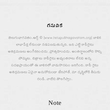
గమనిక
తెలుగుభాగవతం.ఆర్గ్ © [www.teluguBhagavatam.org] జాలిక
లాభాపేక్ష లేకుండా నడపబడుతున్నది. ఇది ఎట్టి కాపీరైటు
అతిక్రమణలు అంగీకరించదు, ప్రోత్సహించదు. అంతర్జాలంలోని కొన్ని
బొమ్మలు, చిత్రాలు కాపీరైటు అభ్యంతరాలు లేనివి అన్న
సదభిప్రాయంతో ఈ జాలికలో వాడుకొనటం జరిగింది. కాపీ రైటు
అతిక్రమణలు ఏవైనా అనుకోకుండా జేరిపోతే, మా దృష్టిలోకి తీసుకు
రండి. వాటిని తొలగిస్తాం.
Note