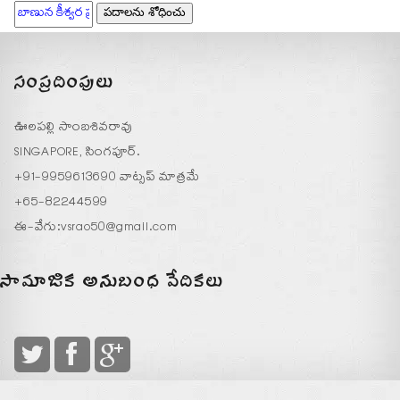
సంప్రదింపులు
ఊలపల్లి సాంబశివరావు
SINGAPORE, సింగపూర్.
+91-9959613690 వాట్సప్ మాత్రమే
+65-82244599
ఈ-వేగు:
vsrao50@gmail.com
సామాజిక అనుబంధ వేదికలు