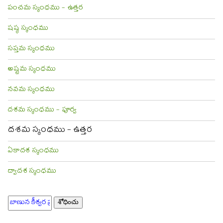
పంచమ స్కంధము - ఉత్తర
షష్ఠ స్కంధము
సప్తమ స్కంధము
అష్టమ స్కంధము
నవమ స్కంధము
దశమ స్కంధము - పూర్వ
దశమ స్కంధము - ఉత్తర
ఏకాదశ స్కంధము
ద్వాదశ స్కంధము