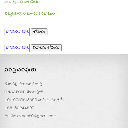
బాల ద్విపద భాగవతం
విష్ణుసహస్రనామ-శంకరభాష్యం
సంప్రదింపులు
ఊలపల్లి సాంబశివరావు
SINGAPORE, సింగపూర్.
+91-9959613690 వాట్సప్ మాత్రమే
+65-82244599
ఈ-వేగు:
vsrao50@gmail.com