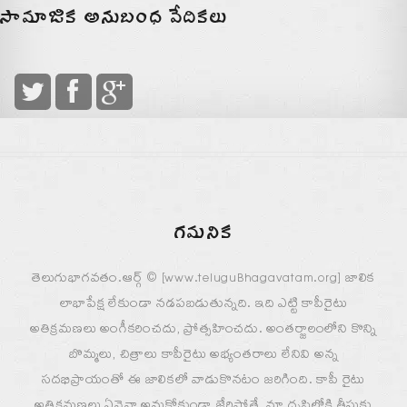
సామాజిక అనుబంధ వేదికలు
గమనిక
తెలుగుభాగవతం.ఆర్గ్ © [www.teluguBhagavatam.org] జాలిక
లాభాపేక్ష లేకుండా నడపబడుతున్నది. ఇది ఎట్టి కాపీరైటు
అతిక్రమణలు అంగీకరించదు, ప్రోత్సహించదు. అంతర్జాలంలోని కొన్ని
బొమ్మలు, చిత్రాలు కాపీరైటు అభ్యంతరాలు లేనివి అన్న
సదభిప్రాయంతో ఈ జాలికలో వాడుకొనటం జరిగింది. కాపీ రైటు