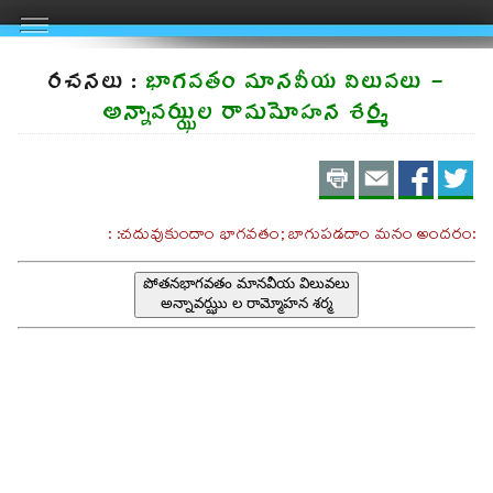
రచనలు :
భాగవతం మానవీయ విలువలు -
అన్నావఝ్ఝల రామమోహన శర్మ
Print
Email
Shar
S
on
on
: :చదువుకుందాం భాగవతం; బాగుపడదాం మనం అందరం: :
FaceBo
Twit
పోతనభాగవతం మానవీయ విలువలు
అన్నావఝ్ఝు ల రామ్మోహన శర్మ