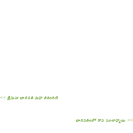
<< శ్రీమహా భాగవత సుధా తరంగిణి
భాగవతంలో రాస పంచాధ్యాయి >>