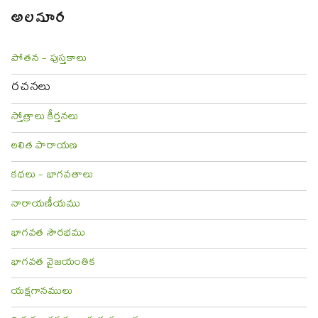
అలమార
పోతన - పుస్తకాలు
రచనలు
స్తోత్రాలు కీర్తనలు
లలిత పారాయణ
కథలు - భాగవతాలు
నారాయణీయము
భాగవత సౌరభము
భాగవత వైజయంతిక
యక్షగానములు