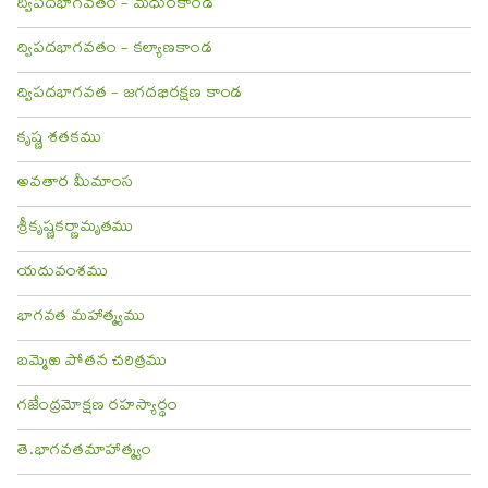
ద్విపదభాగవతం - మధురకాండ
ద్విపదభాగవతం - కల్యాణకాండ
ద్విపదభాగవత - జగదభిరక్షణ కాండ
కృష్ణ శతకము
అవతార మీమాంస
శ్రీకృష్ణకర్ణామృతము
యదువంశము
భాగవత మహాత్మ్యము
బమ్మెఱ పోతన చరిత్రము
గజేంద్రమోక్షణ రహస్యార్థం
తె.భాగవతమాహాత్మ్యం