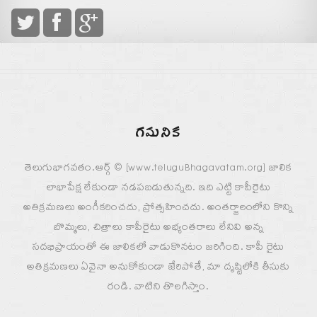
గమనిక
తెలుగుభాగవతం.ఆర్గ్ © [www.teluguBhagavatam.org] జాలిక
లాభాపేక్ష లేకుండా నడపబడుతున్నది. ఇది ఎట్టి కాపీరైటు
అతిక్రమణలు అంగీకరించదు, ప్రోత్సహించదు. అంతర్జాలంలోని కొన్ని
బొమ్మలు, చిత్రాలు కాపీరైటు అభ్యంతరాలు లేనివి అన్న
సదభిప్రాయంతో ఈ జాలికలో వాడుకొనటం జరిగింది. కాపీ రైటు
అతిక్రమణలు ఏవైనా అనుకోకుండా జేరిపోతే, మా దృష్టిలోకి తీసుకు
రండి. వాటిని తొలగిస్తాం.