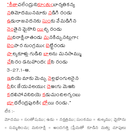
“
శీతా
చలేంద్రుని
కూఁతుఁ
బార్వతికన్య
న
తిమోదమునమాకు
న
డిగి రండు
ఉ
డురాజవదనకు
సుం
కు వేమడిగిన
నెం
తైన మైకొని
యి
చ్చి రండు
మ
దిరాక్షినాతండు
మ
నకిచ్చునట్లుగాఁ
బెం
పార నుంగ్రముఁ
బె
ట్టిరండు
పా
ల్కకూళ్లు గుడిచి
బా
లను మనసొమ్ము
చే
సిరం డనువొందఁ
జే
సి రండు
3-27.1-ఆ.
ఇ
దియె మాకు మెచ్చు
నె
ల్లభంగులనైన
దీ
నిఁ జేయవలయుఁ
దె
ఱఁగు మెఱసి
క
దలిపోవనిదియె
క
డుమంచిలగ్నంబు
భూ
ధరేంద్రపురికిఁ
బో
యి రండు.”
టీక :-
మోదము = సంతోషము; ఉడు = నక్షత్రము; సుంకము = శుల్కము; మైకొను
= సమ్మతించు; మదిరాక్షి = అందగత్తె (ప్రేమతో కూడిన మత్తు చూపులు