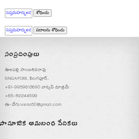
సంప్రదింపులు
ఊలపల్లి సాంబశివరావు
SINGAPORE, సింగపూర్.
+91-9959613690 వాట్సప్ మాత్రమే
+65-82244599
ఈ-వేగు:
vsrao50@gmail.com
సామాజిక అనుబంధ వేదికలు