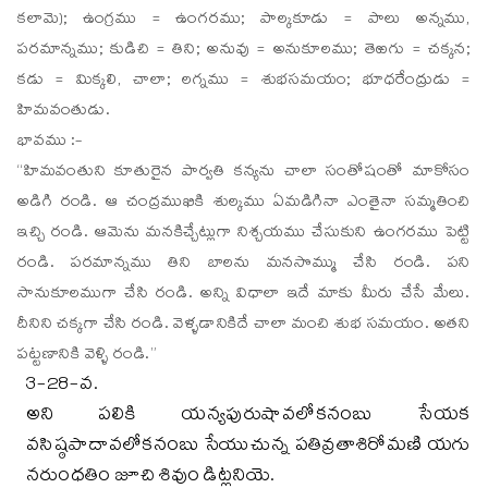
కలామె); ఉంగ్రము = ఉంగరము; పాల్కకూడు = పాలు అన్నము,
పరమాన్నము; కుడిచి = తిని; అనువు = అనుకూలము; తెఱగు = చక్కన;
కడు = మిక్కలి, చాలా; లగ్నము = శుభసమయం; భూధరేంద్రుడు =
హిమవంతుడు.
భావము :-
“హిమవంతుని కూతురైన పార్వతి కన్యను చాలా సంతోషంతో మాకోసం
అడిగి రండి. ఆ చంద్రముఖికి శుల్కము ఏమడిగినా ఎంతైనా సమ్మతించి
ఇచ్చి రండి. ఆమెను మనకిచ్చేట్లుగా నిశ్చయము చేసుకుని ఉంగరము పెట్టి
రండి. పరమాన్నము తిని బాలను మనసొమ్ము చేసి రండి. పని
సానుకూలముగా చేసి రండి. అన్ని విధాలా ఇదే మాకు మీరు చేసే మేలు.
దీనిని చక్కగా చేసి రండి. వెళ్ళడానికిదే చాలా మంచి శుభ సమయం. అతని
పట్టణానికి వెళ్ళి రండి.”
3-28-వ.
అని పలికి యన్యపురుషావలోకనంబు సేయక
వసిష్ఠపాదావలోకనంబు సేయుచున్న పతివ్రతాశిరోమణి యగు
నరుంధతిం జూచి శివుం డిట్లనియె.