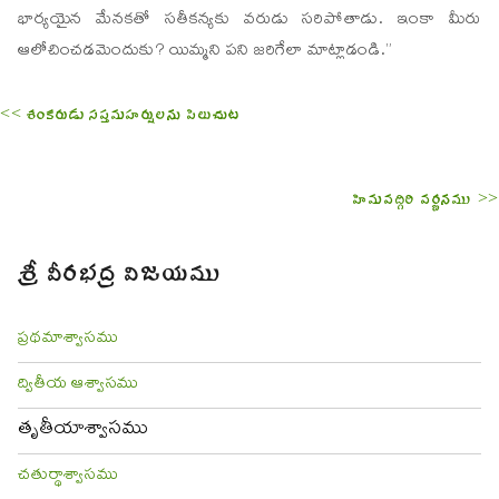
భార్యయైన మేనకతో సతీకన్యకు వరుడు సరిపోతాడు. ఇంకా మీరు
ఆలోచించడమెందుకు? యిమ్మని పని జరిగేలా మాట్లాడండి.”
<< శంకరుడు సప్తమహర్షులను పిలుచుట
హిమవద్గిరి వర్ణనము >>
శ్రీ వీరభద్ర విజయము
ప్రథమాశ్వాసము
ద్వితీయ ఆశ్వాసము
తృతీయాశ్వాసము
చతుర్థాశ్వాసము