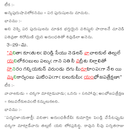
టీక :-
అన్యపురుషావలోకనము = పర పురుషులను చూచుట.
భావము :-
అని చెప్పి పర పురుషులను చూడక భర్తయైన వశిష్టుని పాదాలనే చూచెడి
పతివ్రతా శిరోమణి యైన అరుంధతితో శివుడిలా అనెను.
3-29-మ.
“
వ
ని
తా! కూఁతులఁ బెండ్లి సేయు నెడలన్
వా
చాలకుల్ తల్లులే
య
ని
లోకంబులు పల్కుఁ గాన సతి నీ
వ
ద్రీశు నిల్లాలితో
నొ
న
రం గన్నియకున్ వరుండు దగు మీ
రూ
హింపఁగా నేల యి
మ్మ
ని
కార్యంబు ఘటింపఁగాఁ బలుకుమీఁ
యం
భోజపత్రేక్షణా!”
టీక :-
వాచాలకుడు = చక్కగా మాట్లాడువాడు; ఒనరు = సరిపోవు; అంభోజపత్రేక్షణ
= కలువరేకులవంటి కన్నులుకలది.
భావము :-
“పద్మదళాయతాక్షీ! వనితా! అరుంధతీదేవీ! కుమార్తెల పెండ్లి చేసేటప్పుడు
చక్కగా మాట్లాడేవారు తల్లులే యని లోకప్రసిద్ధి. కావున నీవు పర్వతరాజు