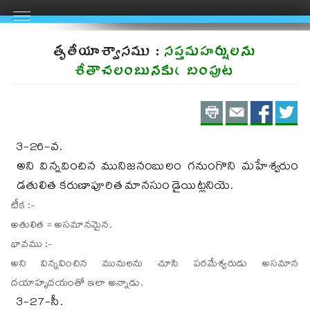
తృతీయాశ్వాసము :
సప్తమహర్షులను
శీతాచలంబునకుఁ బంపుట
Print
Email
Shar
S
on
on
3-26-వ.
FaceBo
Twit
అని విన్నవించిన మునిజనంబులం గనుంగొని మహేశ్వరుం
డతులిత కరుణాపూరిత మానసుం డైయిట్లనియె.
టీక :-
అతులిత = అసమానమైన.
భావము :-
అని విన్నవించిన మునులను చూసి పరమేశ్వరుడు అసమాన
దయాహృదయంతో ఇలా అన్నాడు.
3-27-సీ.