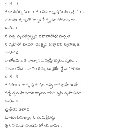
4-8-10
తథా చికీర్షమాణం తం సపత్న్యాస్తనయం ధ్రువం .
సురుచిః శృణ్వతో రాజ్ఞః సేర్ష్యమాహాతిగర్వితా
4-8-11
న వత్స నృపతేర్ధిష్ణ్యం భవానారోఢుమర్హతి .
న గృహీతో మయా యత్త్వం కుక్షావపి నృపాత్మజః
4-8-12
బాలోఽసి బత నాత్మానమన్యస్త్రీగర్భసంభృతం .
నూనం వేద భవాన్ యస్య దుర్లభేఽర్థే మనోరథః
4-8-13
తపసాఽఽరాధ్య పురుషం తస్యైవానుగ్రహేణ మే .
గర్భే త్వం సాధయాత్మానం యదీచ్ఛసి నృపాసనం
4-8-14
మైత్రేయ ఉవాచ
మాతుః సపత్న్యాః స దురుక్తివిద్ధః
శ్వసన్ రుషా దండహతో యథాహిః .