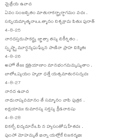
మైత్రేయ ఉవాచ
ఏవం సంజల్పితం మాతురాకర్ణ్యార్థాగమం వచః .
సన్నియమ్యాత్మనాఽఽత్మానం నిశ్చక్రామ పితుః పురాత్
4-8-25
నారదస్తదుపాకర్ణ్య జ్ఞాత్వా తస్య చికీర్షితం .
స్పృష్ట్వా మూర్ధన్యఘఘ్నేన పాణినా ప్రాహ విస్మితః
4-8-26
అహో తేజః క్షత్రియాణాం మానభంగమమృష్యతాం .
బాలోఽప్యయం హృదా ధత్తే యత్సమాతురసద్వచః
4-8-27
నారద ఉవాచ
నాధునాప్యవమానం తే సమ్మానం వాపి పుత్రక .
లక్షయామః కుమారస్య సక్తస్య క్రీడనాదిషు
4-8-28
వికల్పే విద్యమానేఽపి న హ్యసంతోషహేతవః .
పుంసో మోహమృతే భిన్నా యల్లోకే నిజకర్మభిః