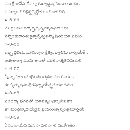
మంత్రేణానేన దేవస్య కుర్యాద్ద్రవ్యమయీం బుధః .
సపర్యాం వివిధైర్ద్రవ్యైర్దేశకాలవిభాగవిత్
4-8-55
సలిలైః శుచిభిర్మాల్యైర్వన్యైర్మూలఫలాదిభిః .
శస్తాంకురాంశుకైశ్చార్చేత్తులస్యా ప్రియయా ప్రభుం
4-8-56
లబ్ధ్వా ద్రవ్యమయీమర్చాం క్షిత్యంబ్వాదిషు వార్చయేత్ .
ఆభృతాత్మా మునిః శాంతో యతవాఙ్మితవన్యభుక్
4-8-57
స్వేచ్ఛావతారచరితైరచింత్యనిజమాయయా .
కరిష్యత్యుత్తమశ్లోకస్తద్ధ్యాయేద్ధృదయంగమం
4-8-58
పరిచర్యా భగవతో యావత్యః పూర్వసేవితాః .
తా మంత్రహృదయేనైవ ప్రయుంజ్యాన్మంత్రమూర్తయే
4-8-59
ఏవం కాయేన మనసా వచసా చ మనోగతం .