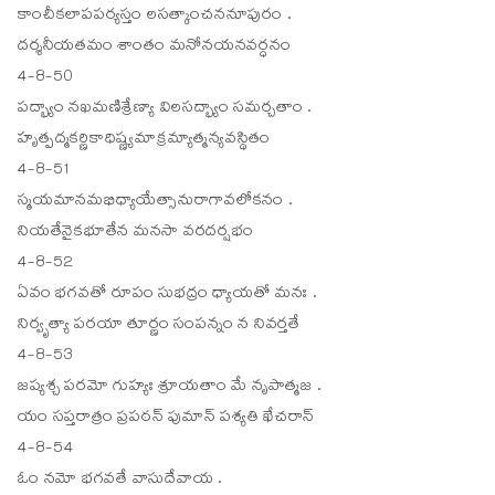
కాంచీకలాపపర్యస్తం లసత్కాంచననూపురం .
దర్శనీయతమం శాంతం మనోనయనవర్ధనం
4-8-50
పద్భ్యాం నఖమణిశ్రేణ్యా విలసద్భ్యాం సమర్చతాం .
హృత్పద్మకర్ణికాధిష్ణ్యమాక్రమ్యాత్మన్యవస్థితం
4-8-51
స్మయమానమభిధ్యాయేత్సానురాగావలోకనం .
నియతేనైకభూతేన మనసా వరదర్షభం
4-8-52
ఏవం భగవతో రూపం సుభద్రం ధ్యాయతో మనః .
నిర్వృత్యా పరయా తూర్ణం సంపన్నం న నివర్తతే
4-8-53
జప్యశ్చ పరమో గుహ్యః శ్రూయతాం మే నృపాత్మజ .
యం సప్తరాత్రం ప్రపఠన్ పుమాన్ పశ్యతి ఖేచరాన్
4-8-54
ఓం నమో భగవతే వాసుదేవాయ .