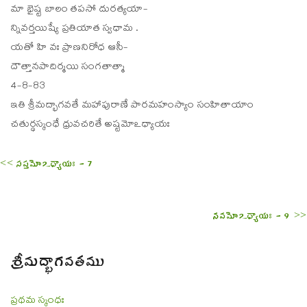
మా భైష్ట బాలం తపసో దురత్యయా-
న్నివర్తయిష్యే ప్రతియాత స్వధామ .
యతో హి వః ప్రాణనిరోధ ఆసీ-
దౌత్తానపాదిర్మయి సంగతాత్మా
4-8-83
ఇతి శ్రీమద్భాగవతే మహాపురాణే పారమహంస్యాం సంహితాయాం
చతుర్థస్కంధే ధ్రువచరితే అష్టమోఽధ్యాయః
<< సప్తమోఽధ్యాయః - 7
నవమోఽధ్యాయః - 9 >>
శ్రీమద్భాగవతము
ప్రథమ స్కంధః