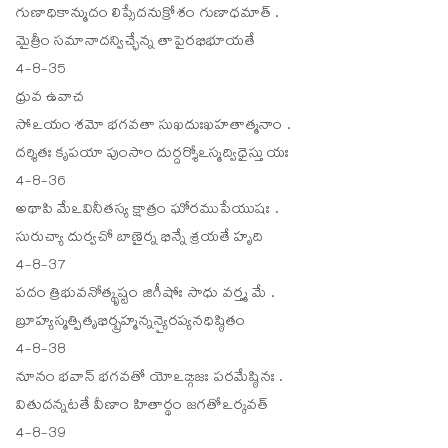
గుణాధికాన్ముదం లిప్సేదనుక్రోశం గుణాధమాత్ .
మైత్రీం సమానాదన్విచ్ఛేన్న తాపైరభిభూయతే
4-8-35
ధ్రువ ఉవాచ
సోఽయం శమో భగవతా సుఖదుఃఖహతాత్మనాం .
దర్శితః కృపయా పుంసాం దుర్దర్శోఽస్మద్విధైస్తు యః
4-8-36
అథాపి మేఽవినీతస్య క్షాత్రం ఘోరముపేయుషః .
సురుచ్యా దుర్వచో బాణైర్న భిన్నే శ్రయతే హృది
4-8-37
పదం త్రిభువనోత్కృష్టం జిగీషోః సాధు వర్త్మ మే .
బ్రూహ్యస్మత్పితృభిర్బ్రహ్మన్నన్యైరప్యనధిష్ఠితం
4-8-38
నూనం భవాన్ భగవతో యోఽఙ్గజః పరమేష్ఠినః .
వితుదన్నటతే వీణాం హితార్థం జగతోఽర్కవత్
4-8-39