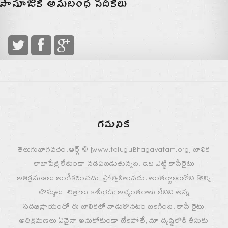
సామాజిక అనుబంధ వేదికలు
గమనిక
తెలుగుభాగవతం.ఆర్గ్ © [www.teluguBhagavatam.org] జాలిక
లాభాపేక్ష లేకుండా నడపబడుతున్నది. ఇది ఎట్టి కాపీరైటు
అతిక్రమణలు అంగీకరించదు, ప్రోత్సహించదు. అంతర్జాలంలోని కొన్ని
బొమ్మలు, చిత్రాలు కాపీరైటు అభ్యంతరాలు లేనివి అన్న
సదభిప్రాయంతో ఈ జాలికలో వాడుకొనటం జరిగింది. కాపీ రైటు
అతిక్రమణలు ఏవైనా అనుకోకుండా జేరిపోతే, మా దృష్టిలోకి తీసుకు