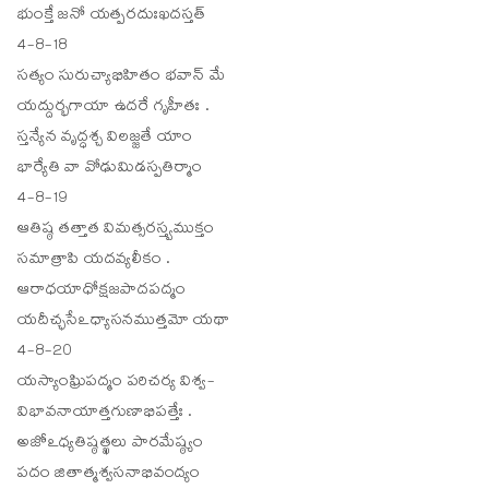
భుంక్తే జనో యత్పరదుఃఖదస్తత్
4-8-18
సత్యం సురుచ్యాభిహితం భవాన్ మే
యద్దుర్భగాయా ఉదరే గృహీతః .
స్తన్యేన వృద్ధశ్చ విలజ్జతే యాం
భార్యేతి వా వోఢుమిడస్పతిర్మాం
4-8-19
ఆతిష్ఠ తత్తాత విమత్సరస్త్వముక్తం
సమాత్రాపి యదవ్యలీకం .
ఆరాధయాధోక్షజపాదపద్మం
యదీచ్ఛసేఽధ్యాసనముత్తమో యథా
4-8-20
యస్యాంఘ్రిపద్మం పరిచర్య విశ్వ-
విభావనాయాత్తగుణాభిపత్తేః .
అజోఽధ్యతిష్ఠత్ఖలు పారమేష్ఠ్యం
పదం జితాత్మశ్వసనాభివంద్యం