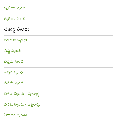
ద్వితీయ స్కంధః
తృతీయ స్కంధః
చతుర్థ స్కంధః
పంచమ స్కంధః
షష్ఠ స్కంధః
సప్తమ స్కంధః
అష్టమస్కంధః
నవమ స్కంధః
దశమ స్కంధః - పూర్వార్థః
దశమ స్కంధః- ఉత్తరార్థః
ఏకాదశ స్కంధః