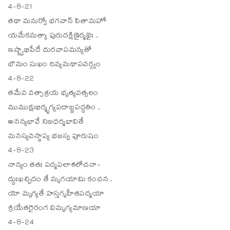
4-8-21
తథా మనుర్వో భగవాన్ పితామహో
యమేకమత్యా పురుదక్షిణైర్మఖైః .
ఇష్ట్వాభిపేదే దురవాపమన్యతో
భౌమం సుఖం దివ్యమథాపవర్గ్యం
4-8-22
తమేవ వత్సాశ్రయ భృత్యవత్సలం
ముముక్షుభిర్మృగ్యపదాబ్జపద్ధతిం .
అనన్యభావే నిజధర్మభావితే
మనస్యవస్థాప్య భజస్వ పూరుషం
4-8-23
నాన్యం తతః పద్మపలాశలోచనా-
ద్దుఃఖచ్ఛిదం తే మృగయామి కంచన .
యో మృగ్యతే హస్తగృహీతపద్మయా
శ్రియేతరైరంగ విమృగ్యమాణయా
4-8-24