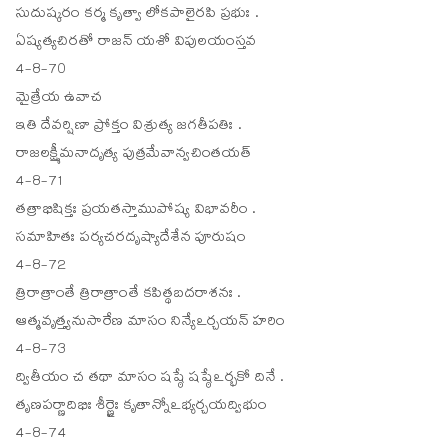
సుదుష్కరం కర్మ కృత్వా లోకపాలైరపి ప్రభుః .
ఏష్యత్యచిరతో రాజన్ యశో విపులయంస్తవ
4-8-70
మైత్రేయ ఉవాచ
ఇతి దేవర్షిణా ప్రోక్తం విశ్రుత్య జగతీపతిః .
రాజలక్ష్మీమనాదృత్య పుత్రమేవాన్వచింతయత్
4-8-71
తత్రాభిషిక్తః ప్రయతస్తాముపోష్య విభావరీం .
సమాహితః పర్యచరదృష్యాదేశేన పూరుషం
4-8-72
త్రిరాత్రాంతే త్రిరాత్రాంతే కపిత్థబదరాశనః .
ఆత్మవృత్త్యనుసారేణ మాసం నిన్యేఽర్చయన్ హరిం
4-8-73
ద్వితీయం చ తథా మాసం షష్ఠే షష్ఠేఽర్భకో దినే .
తృణపర్ణాదిభిః శీర్ణైః కృతాన్నోఽభ్యర్చయద్విభుం
4-8-74