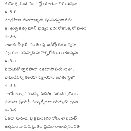
తయోశ్చ మిథునం జజ్ఞే యాతనా నిరయస్తథా
4-8-5
సంగ్రహేణ మయాఖ్యాతః ప్రతిసర్గస్తవానఘ .
త్రిః శ్రుత్వైతత్పుమాన్ పుణ్యం విధునోత్యాత్మనో మలం
4-8-6
అథాతః కీర్తయే వంశం పుణ్యకీర్తేః కురూద్వహ .
స్వాయంభువస్యాపి మనోర్హరేరంశాంశజన్మనః
4-8-7
ప్రియవ్రతోత్తానపాదౌ శతరూపాపతేః సుతౌ .
వాసుదేవస్య కలయా రక్షాయాం జగతః స్థితౌ
4-8-8
జాయే ఉత్తానపాదస్య సునీతిః సురుచిస్తయోః .
సురుచిః ప్రేయసీ పత్యుర్నేతరా యత్సుతో ధ్రువః
4-8-9
ఏకదా సురుచేః పుత్రమంకమారోప్య లాలయన్ .
ఉత్తమం నారురుక్షంతం ధ్రువం రాజాభ్యనందత