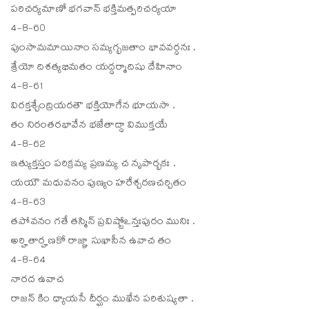
పరిచర్యమాణో భగవాన్ భక్తిమత్పరిచర్యయా
4-8-60
పుంసామమాయినాం సమ్యగ్భజతాం భావవర్ధనః .
శ్రేయో దిశత్యభిమతం యద్ధర్మాదిషు దేహినాం
4-8-61
విరక్తశ్చేంద్రియరతౌ భక్తియోగేన భూయసా .
తం నిరంతరభావేన భజేతాద్ధా విముక్తయే
4-8-62
ఇత్యుక్తస్తం పరిక్రమ్య ప్రణమ్య చ నృపార్భకః .
యయౌ మధువనం పుణ్యం హరేశ్చరణచర్చితం
4-8-63
తపోవనం గతే తస్మిన్ ప్రవిష్టోఽన్తఃపురం మునిః .
అర్హితార్హణకో రాజ్ఞా సుఖాసీన ఉవాచ తం
4-8-64
నారద ఉవాచ
రాజన్ కిం ధ్యాయసే దీర్ఘం ముఖేన పరిశుష్యతా .