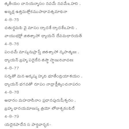
తృతీయం చానయన్మాసం నవమే నవమేఽహని .
అబ్భక్ష ఉత్తమశ్లోకముపాధావత్సమాధినా
4-8-75
చతుర్థమపి వై మాసం ద్వాదశే ద్వాదశేఽహని .
వాయుభక్షో జితశ్వాసో ధ్యాయన్ దేవమధారయత్
4-8-76
పంచమే మాస్యనుప్రాప్తే జితశ్వాసో నృపాత్మజః .
ధ్యాయన్ బ్రహ్మ పదైకేన తస్థౌ స్థాణురివాచలః
4-8-77
సర్వతో మన ఆకృష్య హృది భూతేంద్రియాశయం .
ధ్యాయన్ భగవతో రూపం నాద్రాక్షీత్కించనాపరం
4-8-78
ఆధారం మహదాదీనాం ప్రధానపురుషేశ్వరం .
బ్రహ్మ ధారయమాణస్య త్రయో లోకాశ్చకంపిరే
4-8-79
యదైకపాదేన స పార్థివార్భక-