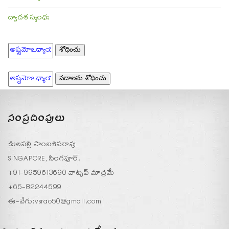
ద్వాదశ స్కంధః
సంప్రదింపులు
ఊలపల్లి సాంబశివరావు
SINGAPORE, సింగపూర్.
+91-9959613690 వాట్సప్ మాత్రమే
+65-82244599
ఈ-వేగు:
vsrao50@gmail.com