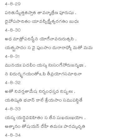
4-8-29
పరితుష్యేత్తతస్తాత తావన్మాత్రేణ పూరుషః .
దైవోపసాదితం యావద్వీక్ష్యేశ్వరగతిం బుధః
4-8-30
అథ మాత్రోపదిష్టేన యోగేనావరురుత్ససి .
యత్ప్రసాదం స వై పుంసాం దురారాధ్యో మతో మమ
4-8-31
మునయః పదవీం యస్య నిఃసంగేనోరుజన్మభిః .
న విదుర్మృగయంతోఽపి తీవ్రయోగసమాధినా
4-8-32
అతో నివర్తతామేష నిర్బంధస్తవ నిష్ఫలః .
యతిష్యతి భవాన్ కాలే శ్రేయసాం సముపస్థితే
4-8-33
యస్య యద్దైవవిహితం స తేన సుఖదుఃఖయోః .
ఆత్మానం తోషయన్ దేహీ తమసః పారమృచ్ఛతి
4-8-34