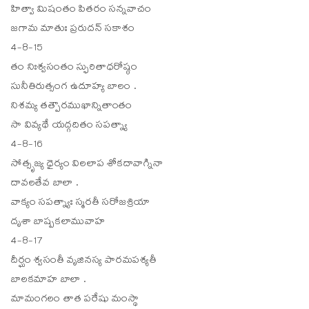
హిత్వా మిషంతం పితరం సన్నవాచం
జగామ మాతుః ప్రరుదన్ సకాశం
4-8-15
తం నిఃశ్వసంతం స్ఫురితాధరోష్ఠం
సునీతిరుత్సంగ ఉదూహ్య బాలం .
నిశమ్య తత్పౌరముఖాన్నితాంతం
సా వివ్యథే యద్గదితం సపత్న్యా
4-8-16
సోత్సృజ్య ధైర్యం విలలాప శోకదావాగ్నినా
దావలతేవ బాలా .
వాక్యం సపత్న్యాః స్మరతీ సరోజశ్రియా
దృశా బాష్పకలామువాహ
4-8-17
దీర్ఘం శ్వసంతీ వృజినస్య పారమపశ్యతీ
బాలకమాహ బాలా .
మామంగలం తాత పరేషు మంస్థా