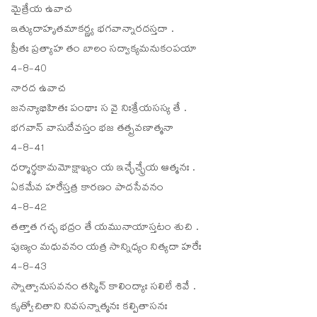
మైత్రేయ ఉవాచ
ఇత్యుదాహృతమాకర్ణ్య భగవాన్నారదస్తదా .
ప్రీతః ప్రత్యాహ తం బాలం సద్వాక్యమనుకంపయా
4-8-40
నారద ఉవాచ
జనన్యాభిహితః పంథాః స వై నిఃశ్రేయసస్య తే .
భగవాన్ వాసుదేవస్తం భజ తత్ప్రవణాత్మనా
4-8-41
ధర్మార్థకామమోక్షాఖ్యం య ఇచ్ఛేచ్ఛ్రేయ ఆత్మనః .
ఏకమేవ హరేస్తత్ర కారణం పాదసేవనం
4-8-42
తత్తాత గచ్ఛ భద్రం తే యమునాయాస్తటం శుచి .
పుణ్యం మధువనం యత్ర సాన్నిధ్యం నిత్యదా హరేః
4-8-43
స్నాత్వానుసవనం తస్మిన్ కాలింద్యాః సలిలే శివే .
కృత్వోచితాని నివసన్నాత్మనః కల్పితాసనః