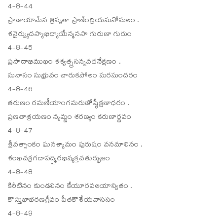
4-8-44
ప్రాణాయామేన త్రివృతా ప్రాణేంద్రియమనోమలం .
శనైర్వ్యుదస్యాభిధ్యాయేన్మనసా గురుణా గురుం
4-8-45
ప్రసాదాభిముఖం శశ్వత్ప్రసన్నవదనేక్షణం .
సునాసం సుభ్రువం చారుకపోలం సురసుందరం
4-8-46
తరుణం రమణీయాంగమరుణోష్ఠేక్షణాధరం .
ప్రణతాశ్రయణం నృమ్ణం శరణ్యం కరుణార్ణవం
4-8-47
శ్రీవత్సాంకం ఘనశ్యామం పురుషం వనమాలినం .
శంఖచక్రగదాపద్మైరభివ్యక్తచతుర్భుజం
4-8-48
కిరీటినం కుండలినం కేయూరవలయాన్వితం .
కౌస్తుభాభరణగ్రీవం పీతకౌశేయవాససం
4-8-49