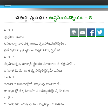
చతుర్థ స్కంధః :
అష్టమోఽధ్యాయః - 8
Print
Email
Shar
S
4-8-1
మైత్రేయ ఉవాచ
on
on
సనకాద్యా నారదశ్చ ఋభుర్హంసోఽరుణిర్యతిః .
FaceBo
Twit
నైతే గృహాన్ బ్రహ్మసుతా హ్యావసన్నూర్ధ్వరేతసః
4-8-2
మృషాధర్మస్య భార్యాసీద్దంభం మాయాం చ శత్రుహన్ .
అసూత మిథునం తత్తు నిరృతిర్జగృహేఽప్రజః
4-8-3
తయోః సమభవల్లోభో నికృతిశ్చ మహామతే .
తాభ్యాం క్రోధశ్చ హింసా చ యద్దురుక్తిః స్వసా కలిః
4-8-4
దురుక్తౌ కలిరాధత్త భయం మృత్యుం చ సత్తమ .