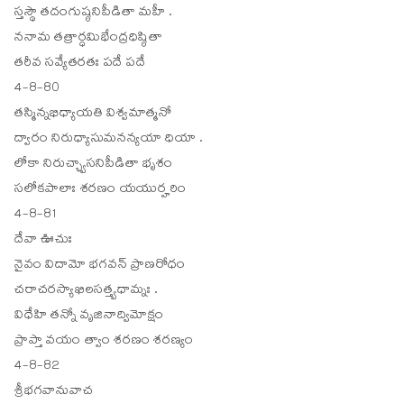
స్తస్థౌ తదంగుష్ఠనిపీడితా మహీ .
ననామ తత్రార్ధమిభేంద్రధిష్ఠితా
తరీవ సవ్యేతరతః పదే పదే
4-8-80
తస్మిన్నభిధ్యాయతి విశ్వమాత్మనో
ద్వారం నిరుధ్యాసుమనన్యయా ధియా .
లోకా నిరుచ్ఛ్వాసనిపీడితా భృశం
సలోకపాలాః శరణం యయుర్హరిం
4-8-81
దేవా ఊచుః
నైవం విదామో భగవన్ ప్రాణరోధం
చరాచరస్యాఖిలసత్త్వధామ్నః .
విధేహి తన్నో వృజినాద్విమోక్షం
ప్రాప్తా వయం త్వాం శరణం శరణ్యం
4-8-82
శ్రీభగవానువాచ