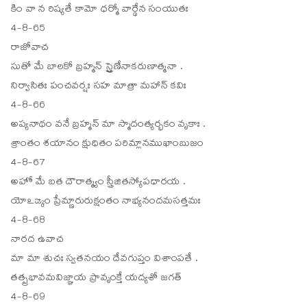
కిం వా న రిష్యతే కామో ధర్మో వార్థేన సంయుతః
4-8-65
రాజోవాచ
సుతో మే బాలకో బ్రహ్మన్ స్త్రైణేనాకరుణాత్మనా .
నిర్వాసితః పంచవర్షః సహ మాత్రా మహాన్ కవిః
4-8-66
అప్యనాథం వనే బ్రహ్మన్ మా స్మాదంత్యర్భకం వృకాః .
శ్రాంతం శయానం క్షుధితం పరిమ్లానముఖాంబుజం
4-8-67
అహో మే బత దౌరాత్మ్యం స్త్రీజితస్యోపధారయ .
యోఽఙ్కం ప్రేమ్ణారురుక్షంతం నాభ్యనందమసత్తమః
4-8-68
నారద ఉవాచ
మా మా శుచః స్వతనయం దేవగుప్తం విశాంపతే .
తత్ప్రభావమవిజ్ఞాయ ప్రావృంక్తే యద్యశో జగత్
4-8-69