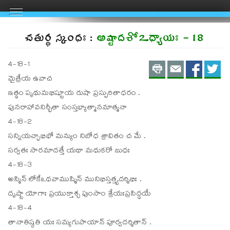
చతుర్థ స్కంధః :
అష్టాదశోఽధ్యాయః - 18
Print
Email
Shar
S
4-18-1
మైత్రేయ ఉవాచ
on
on
ఇత్థం పృథుమభిష్టూయ రుషా ప్రస్ఫురితాధరం .
FaceBo
Twit
పునరాహావనిర్భీతా సంస్తభ్యాత్మానమాత్మనా
4-18-2
సన్నియచ్ఛాభిభో మన్యుం నిబోధ శ్రావితం చ మే .
సర్వతః సారమాదత్తే యథా మధుకరో బుధః
4-18-3
అస్మిన్ లోకేఽథవాముష్మిన్ మునిభిస్తత్త్వదర్శిభిః .
దృష్టా యోగాః ప్రయుక్తాశ్చ పుంసాం శ్రేయఃప్రసిద్ధయే
4-18-4
తానాతిష్ఠతి యః సమ్యగుపాయాన్ పూర్వదర్శితాన్ .