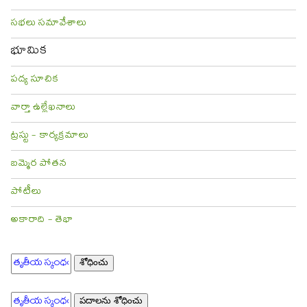
సభలు సమావేశాలు
భూమిక
పద్య సూచిక
వార్తా ఉల్లేఖనాలు
ట్రస్టు - కార్యక్రమాలు
బమ్మెర పోతన
పోటీలు
అకారాది - తెభా