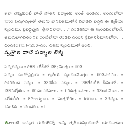
ఇలా చెప్పుకుంటే పోతే పోతన పద్యాలకు అంతే ఉండదు. అందులోనూ
1055 పద్యగద్యలతో తెలుగు భాగవతములోనే మూడవ పెద్దది ఈ తృతీయ
స్కంధము. ప్రసిద్ధమైన “శ్రీనాథనాథా. . .” దండకమూ ఈ స్కంధములోనిదే.
తెలుగుభాగవతం గల రెంటిలోనూ రెండవ దయిన శ్రీమానినీమానచోరా. . .
దండకం (10.1-1236-దం.) దశమ స్కంధములో ఉంది.
వృత్తాల వారీ పద్యాల లెక్క
పద్యగద్యలు = 288 +తేసీతో 138; మొత్తం = 1193
పద్యం ఛందోప్రక్రియ = తృతీయ స్కంధంమొత్తం = 1193వచనం. =
246కంద పద్యం. = 339సీస పద్యం. = 138తేటగీతి సీసంతో. =
138మత్తేభం. = 69చంపకమాల. = 116ఉత్పలమాల. = 53ఆటవెలది. =
4తేటగీతి. = 82శార్దూలం. = 1మత్తకోకిల. = 1తరలం. = 3గద్యం. =
1మాలిని. = 1దండకం. = 1
ఇ
లాంటి అమృత గుళికలెన్నో ఉన్న తృతీయస్కంధంలో యాదవాదుల