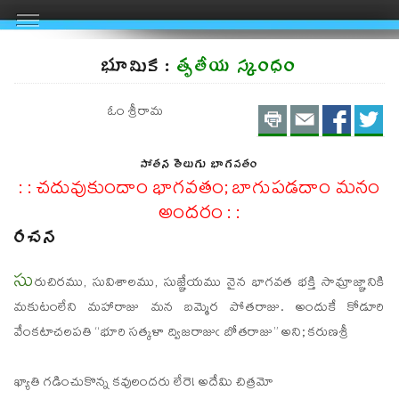
భూమిక :
తృతీయ స్కంధం
Print
Email
Shar
S
ఓం శ్రీరామ
on
on
పోతన తెలుగు భాగవతం
FaceBo
Twit
: : చదువుకుందాం భాగవతం; బాగుపడదాం మనం
అందరం : :
రచన
సు
రుచిరము, సువిశాలము, సుజ్ఞేయము నైన భాగవత భక్తి సామ్రాజ్ఞానికి
మకుటంలేని మహారాజు మన బమ్మెర పోతరాజు. అందుకే కోడూరి
వేంకటాచలపతి “భూరి సత్కళా ద్విజరాజుఁ బోతరాజు” అని; కరుణశ్రీ
ఖ్యాతి గడించుకొన్న కవులందరు లేరె! అదేమి చిత్రమో