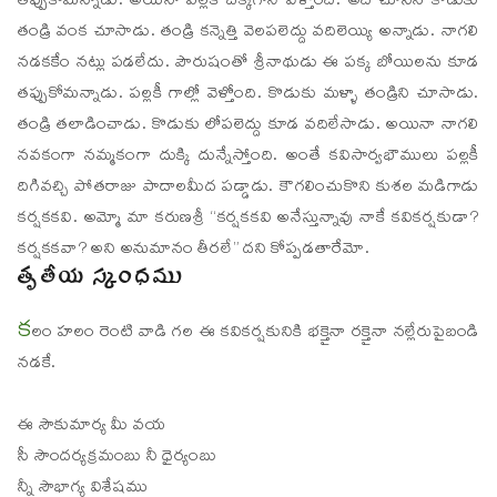
తప్పుకోమన్నాడు. అయినా పల్లకీ చక్కగానే వెళ్తోంది. అది చూసిన కొడుకు
తండ్రి వంక చూసాడు. తండ్రి కన్నెత్తి వెలపలెద్దు వదిలెయ్యి అన్నాడు. నాగలి
నడకకేం నట్లు పడలేదు. పౌరుషంతో శ్రీనాథుడు ఈ పక్క బోయిలను కూడ
తప్పుకోమన్నాడు. పల్లకీ గాల్లో వెళ్తోంది. కొడుకు మళ్ళా తండ్రిని చూసాడు.
తండ్రి తలాడించాడు. కొడుకు లోపలెద్దు కూడ వదిలేసాడు. అయినా నాగలి
నవకంగా నమ్మకంగా దుక్కి దున్నేస్తోంది. అంతే కవిసార్వభౌములు పల్లకీ
దిగివచ్చి పోతరాజు పాదాలమీద పడ్డాడు. కౌగలించుకొని కుశల మడిగాడు
కర్షకకవి. అమ్మో మా కరుణశ్రీ “కర్షకకవి అనేస్తున్నావు నాకే కవికర్షకుడా?
కర్షకకవా? అని అనుమానం తీరలే” దని కోప్పడతారేమో.
తృతీయ స్కంధము
క
లం హలం రెంటి వాడి గల ఈ కవికర్షకునికి భక్తైనా రక్తైనా నల్లేరుపైబండి
నడకే.
ఈ సౌకుమార్య మీ వయ
సీ సౌందర్యక్రమంబు నీ ధైర్యంబు
న్నీ సౌభాగ్య విశేషము