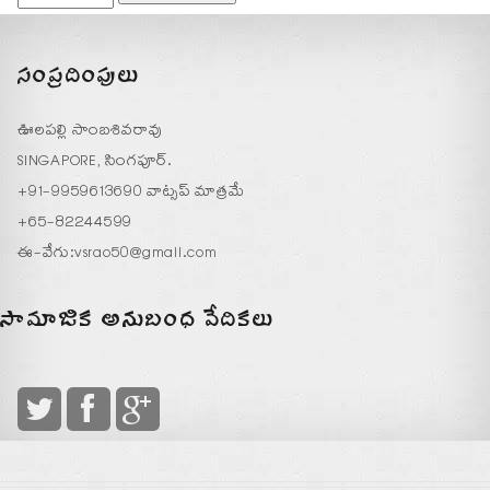
సంప్రదింపులు
ఊలపల్లి సాంబశివరావు
SINGAPORE, సింగపూర్.
+91-9959613690 వాట్సప్ మాత్రమే
+65-82244599
ఈ-వేగు:
vsrao50@gmail.com
సామాజిక అనుబంధ వేదికలు