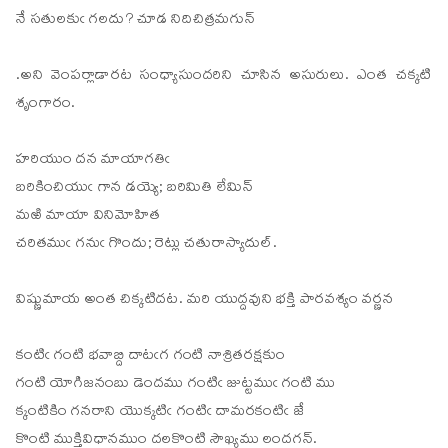
నే సతులకుఁ గలదు? చూడ నిదిచిత్రమగున్
.అని వెంపర్లాడారట సంధ్యాసుందరిని చూసిన అసురులు. ఎంత చక్కటి
శృంగారం.
హరియుం దన మాయాగతిఁ
బరికించియుఁ గాన డయ్యె; బరిమితి లేమిన్
మఱి మాయా వినిమోహిత
చరితముఁ గనుఁ గొందు; రెట్లు చతురాస్యాదుల్.
విష్ణుమాయ అంత చిక్కటిదట. మరి యుద్దవుని భక్తి పారవశ్యం వర్ణన
కంటిఁ గంటి భవాబ్ది దాటఁగ గంటి నాశ్రితరక్షకుం
గంటి యోగిజనంబు డెందము గంటిఁ జుట్టముఁ గంటి ము
క్కంటికిం గనరాని యొక్కటిఁ గంటిఁ దామరకంటిఁ జే
కొంటి ముక్తివిధానముం దలకొంటి సౌఖ్యము లందగన్.