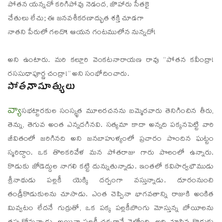
పోతన యన్నచో కరిగిపోవు నెడంద, జొహారు సేతకై
చేతులు లేచు; ఈ జనవశీకరణాద్భుత శక్తి చూడగా
నాతని పేరులో గలదొ! ఆయన గంటములోన నున్నదో!
అని ఉంటారు. మరి కల్లూరి వెంకటనారాయణ రావు “పోతన కవీంద్రా!
రససుధాపూర్ణ చంద్రా!” అని సంభోదించారు.
పోతనామాత్యులు
వ్యా
సభట్టారకుల సంస్కృత మూలరచనను బమ్మెరవారు తెనిగించిన తీరు,
తెన్ను, తెగువ అంత ఎన్నదగినవి. సత్యమా కాదా అన్నది పక్కనపెట్టి వారి
జీవితంలో జరిగినది అని జనబాహుళ్యంలో ప్రచారం పొందిన ఘట్టం
స్మరిద్దాం. ఒక తొలకరివేళ మన పోతరాజు గారు పొలంలో ఉన్నారు.
కొడుకు జోడెద్దుల నాగలి కట్టి దున్నుతున్నాడు. ఇంతలో కవిసార్వభౌముడు
శ్రీనాథుడు పల్లకీ యెక్కి దర్పంగా వస్తున్నాడు. దూరంనుంచి
తండ్రీకొడుకులను చూసాడు. ఎంత చెప్పినా భాగవతాన్ని రాజుకి అంకిత
మివ్వటం లేదనే గుర్రుతో, ఒక పక్క పల్లకీబొంగు మోస్తున్న బోయీలను