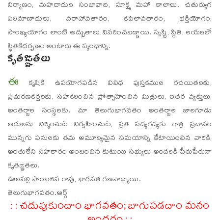
నిర్యాణం, మహదాదుల సంభావాది, సూక్ష్మ మహా కాలాలు. చతుర్యుగ
పరిమాణాదులు, వరాహావతారం, కపిలావతారం, భక్తియోగం,
సాంఖ్యయోగం లాంటి అద్భుతాలు వివరించబడ్డాయి. సృష్టి, స్థితి, లయలలో
స్థితికిదర్పణం అంటారు ఈ స్కంధాన్ని.
కృతఙ్ఞతలు
ఈ
కృషికి ఉపయోగపడిన వివిధ పుస్తకముల రచయితలకు,
ప్రచురణకర్తలకు, సహకరించిన ప్రోత్సాహించిన మిత్రులు, ఇతర వ్యక్తులు,
అంతర్జాల సంస్థలకు. మా తెలుగుభాగవతం అంతర్జాల జాలగూడు
ఆదులను నిర్మించుట నిర్వహించుట, ప్రతి పద్యగద్యకు గాత్ర ప్రదానం
మున్నగు పనులకు తమ అమూల్యమైన సమయాన్ని కేటాయించిన వారికి,
అంతులేని సహకారం అందించిన కుటుంబ సభ్యులు అందరికి పేరుపేరునా
కృతఙ్ఞతలు.
ఊలపల్లి సాంబశివ రావు, భాగవత గణనాధ్యాయి.
తెలుగుభాగవతం.ఆర్గ్
: : చదువుకుందాం భాగవతం; బాగుపడదాం మనం