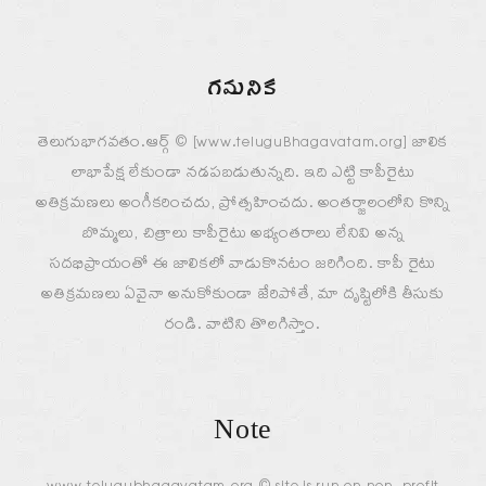
గమనిక
తెలుగుభాగవతం.ఆర్గ్ © [www.teluguBhagavatam.org] జాలిక
లాభాపేక్ష లేకుండా నడపబడుతున్నది. ఇది ఎట్టి కాపీరైటు
అతిక్రమణలు అంగీకరించదు, ప్రోత్సహించదు. అంతర్జాలంలోని కొన్ని
బొమ్మలు, చిత్రాలు కాపీరైటు అభ్యంతరాలు లేనివి అన్న
సదభిప్రాయంతో ఈ జాలికలో వాడుకొనటం జరిగింది. కాపీ రైటు
అతిక్రమణలు ఏవైనా అనుకోకుండా జేరిపోతే, మా దృష్టిలోకి తీసుకు
రండి. వాటిని తొలగిస్తాం.
Note