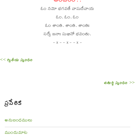
అందరం : :
ఓం నమో భగవతే వాసుదేవాయ
ఓం. ఓం. ఓం
ఓం శాంతి. శాంతి. శాంతిః
సర్వే జనాః సుఖినో భవంతు.
- x - - x - - x -
<< ద్వితీయ స్కంధం
చతుర్థ స్కంధం >>
ప్రవేశిక
అనుబంధములు
ముందుమాట