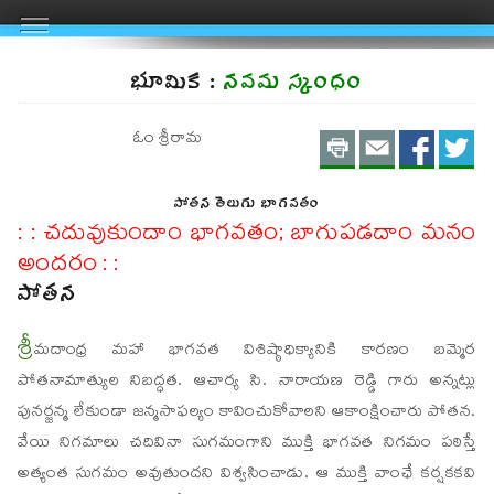
భూమిక :
నవమ స్కంధం
Print
Email
Shar
S
ఓం శ్రీరామ
on
on
పోతన తెలుగు భాగవతం
FaceBo
Twit
: : చదువుకుందాం భాగవతం; బాగుపడదాం మనం
అందరం : :
పోతన
శ్రీ
మదాంధ్ర మహా భాగవత విశిష్ఠాధిక్యానికి కారణం బమ్మెర
పోతనామాత్యుల నిబద్ధత. ఆచార్య సి. నారాయణ రెడ్డి గారు అన్నట్లు
పునర్జన్మ లేకుండా జన్మసాఫల్యం కావించుకోవాలని ఆకాంక్షించారు పోతన.
వేయి నిగమాలు చదివినా సుగమంగాని ముక్తి భాగవత నిగమం పఠిస్తే
అత్యంత సుగమం అవుతుందని విశ్వసించాడు. ఆ ముక్తి వాంఛే కర్షకకవి