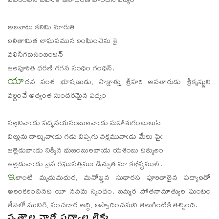
వివరించిన బహుళ జనాదరణ పొందిన పద్యం
అలవాటు కలిమి మారుతి
లలితామిత లాఘవమున లంఘించెను శై
వలినీగణసంబంధిన్
జలపూరిత ధరణి గగన సంధిం గంధిన్.
యా
దవ వంశ భూషణుడు, సాక్షాత్తు శ్రీహరి అవతారుడు శ్రీకృష్ణుని
వర్ణించే అత్యంత సుందరమైన పద్యం
నల్లనివాఁడు పద్మనయనంబులవాఁడు మహాశుగంబులున్
విల్లును దాల్చువాఁడు గడు విప్పగు వక్షమువాఁడు మేలు పైఁ
జల్లెడువాఁడు నిక్కిన భుజంబులవాఁడు యశంబు దిక్కులం
జల్లెడువాఁడు నైన రఘుసత్తముఁ డిచ్చుత మా కభీష్టముల్.
ఇ
లాంటి మృదుమధుర, మనోజ్ఞన సుధారస పూరితాలైన పద్యాలతో
అలంకరించినది యీ నవమ స్కంధం. బమ్మర పోతనామాత్యుల ఘంటం
తేనెలో మునిగి, పంచదార అద్ది, ఆస్వాదించమని తెలుగింటికి తెచ్చింది.