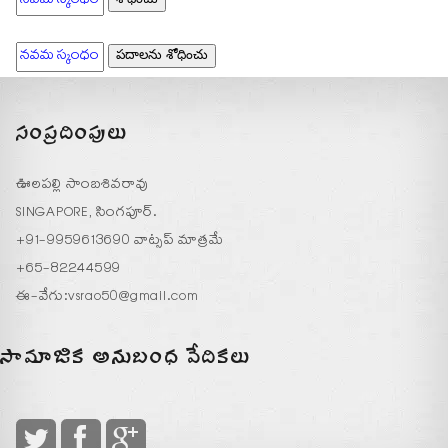
సంప్రదింపులు
ఊలపల్లి సాంబశివరావు
SINGAPORE, సింగపూర్.
+91-9959613690 వాట్సప్ మాత్రమే
+65-82244599
ఈ-వేగు:
vsrao50@gmail.com
సామాజిక అనుబంధ వేదికలు