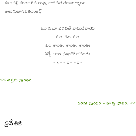
ఊలపల్లి సాంబశివ రావు, భాగవత గణనాధ్యాయి.
తెలుగుభాగవతం.ఆర్గ్
ఓం నమో భగవతే వాసుదేవాయ
ఓం. ఓం. ఓం
ఓం శాంతి. శాంతి. శాంతిః
సర్వే జనాః సుఖినో భవంతు.
- x - - x - - x -
<< అష్టమ స్కంధం
దశమ స్కంధం - పూర్వ భాగం. >>
ప్రవేశిక