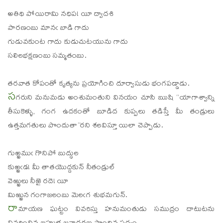
అతిథి పోయిరామి నధిప! యీ ద్వాదశి
పారణంబు మానఁ బాడి గాదు
గుడువకుంట గాదు కుడుచుటయును గాదు
సలిలభక్షణంబు సమ్మతంబు.
తరవాత కోపంతో కృత్యను ప్రయోగించి దూర్వాసుడు భంగపడ్డాడు.
స
గరుని మనుమడు అంశుమంతుని వినయం చూసి ఋషి “యాగాశ్వాన్ని
తీసుకెళ్ళు, గంగ ఉదకంతో బూడిద కుప్పలు తడిస్తే మీ తండ్రులు
ఉత్తమగతులు పొందుతా”రని శలవిస్తూ యిలా చెప్పాడు.
గుఱ్ఱముఁ గొనిపో బుద్ధుల
కుఱ్ఱఁడ! మీ తాతయొద్దకున్ నీతండ్రుల్
వెఱ్ఱులు నీఱై రదె! యీ
మిఱ్ఱున గంగాజలంబు మెలఁగ శుభమగున్.
రా
మాయణ ఘట్టం వివరిస్తు హనుమంతుడు సముద్రం దాటుటను