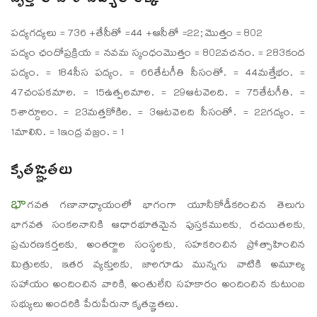
వృత్తాల వారీ పద్యాల లెక్క
పద్యగద్యలు = 736 +తేసీతో =44 +ఆసీతో =22; మొత్తం = 802
పద్యం ఛందోప్రక్రియ = నవమ స్కంధంమొత్తం = 802వచనం. = 283కంద
పద్యం. = 184సీస పద్యం. = 66తేటగీతి సీసంతో. = 44మత్తేభం. =
47చంపకమాల. = 15ఉత్పలమాల. = 29ఆటవెలది. = 75తేటగీతి. =
5శార్దూలం. = 23మత్తకోకిల. = 3ఆటవెలది సీసంతో. = 22గద్యం. =
1మాలిని. = 1ఇంద్ర వజ్రం. = 1
కృతఙ్ఞతలు
భా
గవత గణానాధ్యాయంలో భాగంగా యూనీకోడీకరించిన తెలుగు
భాగవత సంకలనానికి ఆధారభూతమైన పుస్తకములకు, రచయితలకు,
ప్రచురణకర్తలకు, అంతర్జాల సంస్థలకు, సహకరించిన ప్రోత్సాహించిన
మిత్రులకు, ఇతర వ్యక్తులకు, జాలగూడు మున్నగు వాటికి అమూల్య
సహాయం అందించిన వారికి, అంతులేని సహకారం అందించిన కుటుంబ
సభ్యులు అందరికి పేరుపేరునా కృతఙ్ఞతలు.