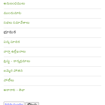
అనుబంధములు
ముందుమాట
సభలు సమావేశాలు
భూమిక
పద్య సూచిక
వార్తా ఉల్లేఖనాలు
ట్రస్టు - కార్యక్రమాలు
బమ్మెర పోతన
పోటీలు
అకారాది - తెభా