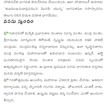
పోతనచేత భాగవత తెనుగీకరణ చేయించింది. అలా పోతరాజనే శుకరాజు
“శుఖముఖసుధాద్రవమున మొనసి యున్న” భాగవతఫల రసాస్వాదనం
తెలుగు రసిక విదుల మహిత భాగధేయం.
నవమ స్కంధం
భా
రతావనిలో మిక్కిలి ప్రభావశాల వంశాలు సూర్య వంశం, చంద్ర వంశం,
శ్రీరాముడు సూర్యవంశ శిరోమణి, కృష్ణుడు యదువంశ కడలి పాలిటి
చంద్రుడు. చంద్రవంశపు ధర్మరాజాదుల వెన్నుదన్ను. అలా కృష్ణావతారం
చంద్ర వంశపు మహారాజులతో అవినాభావ సంబంధం ఉన్నదే. అట్టి
ఘనతరములైన రెండు వంశాల చరిత్రలను నవమ స్కంధంలో
అత్యద్భుతంగా వర్ణించారు. ఆ పురాణ పురుషుల పరమ భాగవతుల వర్తనలు
మనకు చక్కటి మార్గదర్శకాలు.
భా
గవతోత్తముడు అంబరీష మహారాజు ఏకదాశి వ్రతం చేసాడు. అతిధిగా
దూర్వాసుడు వచ్చి స్నానానికి గంగకు వెళ్ళాడు. భోజనానికి ఎంతకీ రాడు.
ద్వాదశ పారణ చేయాలి. అప్పుడు విప్రులు ధర్మ సందేహం ఎంతో అందంగా
తీర్చారు.