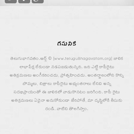
గమనిక
తెలుగుభాగవతం.ఆర్గ్ © [www.teluguBhagavatam.org] జాలిక
లాభాపేక్ష లేకుండా నడపబడుతున్నది. ఇది ఎట్టి కాపీరైటు
అతిక్రమణలు అంగీకరించదు, ప్రోత్సహించదు. అంతర్జాలంలోని కొన్ని
బొమ్మలు, చిత్రాలు కాపీరైటు అభ్యంతరాలు లేనివి అన్న
సదభిప్రాయంతో ఈ జాలికలో వాడుకొనటం జరిగింది. కాపీ రైటు
అతిక్రమణలు ఏవైనా అనుకోకుండా జేరిపోతే, మా దృష్టిలోకి తీసుకు
రండి. వాటిని తొలగిస్తాం.