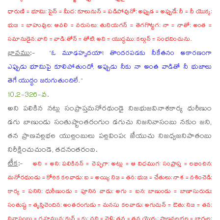
ధారుణి = భూమి; పైన్ = మీద; కూలునున్ = పడిపోవునో; అప్పుడ = అప్పుడే; నీ = నీ యొక్క;
భుజ = బాహువుల; ఆవలి = వరుసలు; తునియగన్ = తెగగొట్టగ; నా = నాతో; అంత =
సమానుడైన; వాని = వాడి; తోన్ = తోటి; అని = యుద్ధము; కల్గున్ = సంభవించును.
భావము
:-
“ఓ మూఢహృదయా! తొందరపడకు నీకేతనం అకారణంగా
ఎప్పుడు భూమిపై కూలిపోతుందో, అప్పుడు నీకు నా అంత వాడితో నీ భుజాలు
తెగే యుద్ధం జరుగుతుందిలే.”
10.2-326-వ.
అని పలికిన నట్లు సంప్రాప్తమనోరథుండై నిజభుజవినాశకార్య ధురీణుం
డగు బాణుండు సంతుష్టాంతరంగుం డగుచు నిజనివాసంబు నకుం జని,
తన ప్రాణవల్లభల యుల్లంబులు పల్లవింపఁ జేయుచు నిజధ్వజనిపాతంబు
నిరీక్షించుచుండె, తదనంతరంబ.
టీక
:-
అని = అని; పలికినన్ = చెప్పగా; అట్లు = ఆ విధముగ; సంప్రాప్త = లభించిన;
మనోరథుండు = కోరిక కలవాడు; ఐ = అయ్యి; నిజ = తన; భుజ = చేతులు; నాశ = నశించెడి;
కార్య = పనిని; ధురీణుండు = పూనిన వాడు; అగు = ఐన; బాణుండు = బాణాసురుడు;
సంతుష్ట = తృప్తిచెందిన; అంతరంగుడు = మనసు కలవాడు; అగుచున్ = ఔతు; నిజ = తన;
నివాసంబు = గృహమున; కున్ = కు; చని = వెళ్ళి; తన = తన యొక్క; ప్రాణవల్లభల = భార్యల;