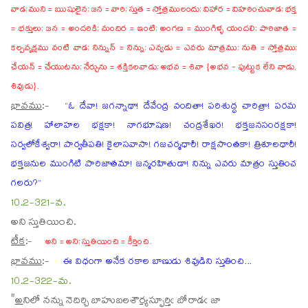
వాడ; ముని = ఋషులైన; జన = వారి; స్తుత = స్తోత్రములందు; విహార = విహరించువాడ; భక్త
= భక్తులు; జన = అందరికి; మందిర = ఇంటి; అంగణ = ముంగిళ్ళ యందలి; పారిజాత =
కల్పవృక్షము వంటి వాడ; నిన్నున్ = నిన్ను; ఎవ్వడు = ఎవరు మాత్రము; నుతి = స్తోత్రము;
చేయన్ = చేయుటను; నేర్చును = శక్తికలవాడు; అభవ = శివా {అభవ - పుట్టుక లేని వాడు,
శివుడు}.
భావము
:-
“ఓ దేవా! జగన్నాథా! దేవేంద్ర వందితా! పరిశుద్ధ చారిత్రా! పరమ
పవిత్ర! హాలాహల భక్షకా! నాగభూషణ! చంద్రశేఖర! భక్తజనసంరక్షకా!
సర్వలోకేశ్వరా! పార్వతీపతి! కైలాసవాసా! గజచర్మధారీ! రాక్షసాంతకా! త్రిశూలధారీ!
భక్తజనుల ముంగిటి పారిజాతమా! జన్మరహితుడా! నిన్ను ఎవరు మాత్రం స్తుతించ
గలరు?”
10.2-321-వ.
అని స్తుతియించి.
టీక
:-
అని = అని; స్తుతియించి = కీర్తించి.
భావము
:-
ఈ విధంగా అనేక రకాల బాణుడు శివుడిని స్తుతించి...
10.2-322-మ.
"
అ
ని
లో నన్ను నెదిర్చి బాహుబలశౌ
ర్య
స్ఫూర్తిఁ బోరాడఁ జా