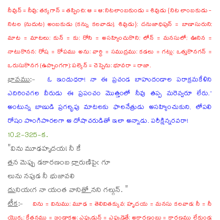
నీవున్ = నీవు; తక్కగాన్ = తప్పించి; ఆ = ఆ; నిటలాంబకుండు = శివుడు {నిట లాంబకుడు -
నిటల (నుదుట) అంబకుడు (కన్ను కలవాడు), శివుడు}; దనుజాధిపున్ = బాణాసురుని;
మాట = మాటలు; కున్ = కు; రోసి = అసహ్యించుకొని; లోన్ = మనసులో; ఊనిన =
నాటుకొనన; రోష = కోపము అను; వార్ధి = సముద్రము; కడలు = గట్లు; ఒత్తుకొనగన్ =
ఒరుసుకొనగ (ఉప్పొంగగా); పల్కెన్ = చెప్పెను; భూవరా = రాజా.
భావము
:-
ఓ ఇందుధరా! నా ఈ ప్రచండ బాహుదండాల పరాక్రమకేళిని
ఎదిరించగల వీరుడు ఈ ప్రపంచం మొత్తంలో నీవు తప్ప మరెవ్వరూ లేరు.”
అంటున్న బాణుడి ప్రగల్భపు మాటలకు ఫాలనేత్రుడు అసహ్యించుకుని, లోపలి
రోషం పొంగిపొరలగా ఆ దోషాచరుడితో ఇలా అన్నాడు. పరీక్షిన్నరవరా!
10.2-325-క.
"వి
ను
మూఢహృదయ! నీ కే
త
న
మెప్పు డకారణంబ
ధా
రుణిపైఁ గూ
లు
ను
నపుడ నీ భుజావలి
దు
ని
యఁగ నా యంత వాని
తో
నని గల్గున్. "
టీక
:-
విను = వినుము; మూఢ = తెలివితక్కువ; హృదయ = మనసు కలవాడ; నీ = నీ
యొక్క; కేతనము = జండాకఱ్ఱ; ఎప్పుడున్ = ఎప్పుడైతే; అకారణంబు = కారణము లేకుండ;