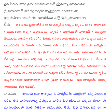
లి
న
వీరుం డొకఁ డైనఁ బందెమునకున్
లేఁ
డయ్యె భూమండలి
న్న
న
యంబున్ భవదగ్రదత్తకరసా
హ
స్రంబు కండూతి వా
యు
ను
పాయంబునులేద యీభరము నె
ట్లో
ర్తున్నుమానాయకా!
టీక
:-
అని = యుద్ధము; లోన్ = అందు; నన్నున్ = నన్ను; ఎదిర్చి = ఎదిరించి; బాహుబల
= భుజబలము; శౌర్య = పరాక్రమము; స్ఫూర్తిన్ = ప్రకాశముతో; పోరాడన్ = యుద్ధము
చేయుటకు; చాలిన = శక్తి కలిగిన; వీరుడు = పరాక్రమవంతుడు; ఒకడు = ఒక్కడు; ఐనన్ =
అయినప్పటికి; పందెమున్ = పందెమున; కున్ = కైనను; లేడు = లేనివాడు; అయ్యెన్ =
అయ్యెను; భూమండలిన్ = మొత్తం భూలోక మంతట; అనయంబున్ = సతతము; భవత్ = నీ
చేత; అగ్ర = ముందుగా, తొల్లి; దత్త = ఇయ్యబడిన; కర = చేతులు; సహస్రంబున్ = వేయింటి
యొక్క; కండూతి = దురద, తీట; పాయు = తొలగునట్టి; ఉపాయంబున్ = ఉపాయము; లేద
= లేకపోయెను; ఈ = ఈ; భరమున్ = బరువును; నేన్ = నేను; ఎట్లు = ఏ విధముగ; ఓర్తున్ =
తట్టుకొనగలను; ఉమానాయకా = శివా {ఉమా నాయకుడు - ఉమ (పార్వతీదేవి) యొక్క
నాయకుడు (భర్త), శివుడు}.
భావము
:-
బాణుడు ఇలా అన్నాడు “ఓ పార్వతీపతీ! యుద్ధంలో నన్ను ఎదిరించి
నిలిచి తన బాహుబలాన్ని ప్రదర్శింప జాలిన వీరాధివీరుడు ఒక్కడు కూడా ఈ
భూమండలంలో ఎంత వెతికినా కనిపించడం లేదు. నీవు ప్రసాదించిన ఈ నా