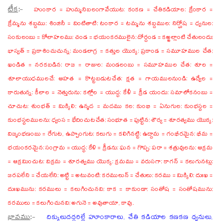
టీక
:-
హుంకార = హుమ్మనిబలంగావేయుట; కంకణ = చేతికడియాల; క్రేంకార =
క్రేమ్మను శబ్దము; శింజినీ = వింటితాటి; టంకార = టమ్మను శబ్దముల; నిర్ఘోష = ధ్వనుల;
సంకులంబు = కోలాహలము; చండ = భయంకరములైన; దోర్దండ = కఱ్ఱల్లాంటి చేతులందు;
భాస్వత్ = ప్రకాశించుచున్న; మండలాగ్ర = కత్తుల యొక్క; ప్రకాండ = సమూహముల చేత;
ఖండిత = నరకబడిన; రాజ = రాజుల; మండలంబు = సమూహముల చేత; శూల =
శూలాయుధములచే; ఆహత = కొట్టబడుటచేత; క్షత = గాయములనుండి; ఉద్వేల =
కారుతున్న; కీలాల = నెత్తురును; కల్లోల = యుద్ధ; కేళీ = క్రీడ యందు; సమాలోకనంబు =
చూచుట; శుంభత్ = మిక్కిలి; ఉన్మద = మదము కల; కుంభి = ఏనుగుల; కుంభస్థల =
కుంభస్థలములను; ధ్వంస = భేదించుటచేత; సంభూత = పుట్టిన; శౌర్య = శూరత్వము యొక్క;
విజృంభణంబు = రేగుట, ఉప్పొంగుట; కలుగు = కలిగినట్టి; ఉద్దామ = గంభీరమైన; భీమ =
భయంకరమైన; సంగ్రామ = యుద్ధ; కేళి = క్రీడను; ఘన = గొప్ప; పరా = శత్రువులను; ఆక్రమ
= ఆక్రమించుట; విక్రమ = శూరత్వము యొక్క; క్రమము = వరుసగా; కాగన్ = కలుగునట్లు;
జరపలేని = చేయలేని; అట్టి = అటువంటి; కరములున్ = చేతులు; కరము = మిక్కిలి; దుఃఖ =
దుఃఖమును; కరములు = కలుగించునవి; కాక = కాకుండా; సంతోష = సంతోషమును;
కరములు = కలుగించునవి; అగునె = అవుతాయా, కావు.
భావము
:-
దిక్కులుదద్దరిల్లే హూంకారాలు, చేతి కడియాల కణకణ ధ్వనులు,