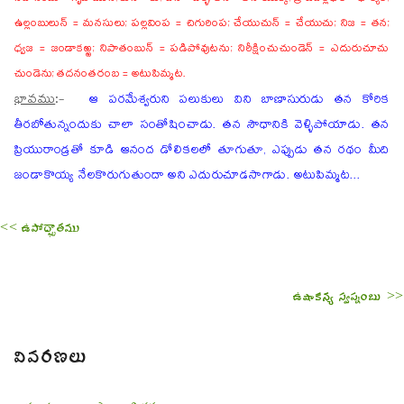
ఉల్లంబులున్ = మనసులు; పల్లవింప = చిగురింప; చేయుచున్ = చేయుచు; నిజ = తన;
ధ్వజ = జండాకఱ్ఱ; నిపాతంబున్ = పడిపోవుటను; నిరీక్షించుచుండెన్ = ఎదురుచూచు
చుండెను; తదనంతరంబ = అటుపిమ్మట.
భావము
:-
ఆ పరమేశ్వరుని పలుకులు విని బాణాసురుడు తన కోరిక
తీరబోతున్నందుకు చాలా సంతోషించాడు. తన సౌధానికి వెళ్ళిపోయాడు. తన
ప్రియురాండ్రతో కూడి ఆనంద డోలికలలో తూగుతూ, ఎప్పుడు తన రథం మీది
జండాకొయ్య నేలకొరుగుతుందా అని ఎదురుచూడసాగాడు. అటుపిమ్మట...
<< ఉపోద్ఘాతము
ఉషాకన్య స్వప్నంబు >>
వివరణలు