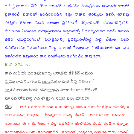
ధనుష్టంకారాలు చేసే కోలాహలంతో నిండినదీ; చండప్రచండ బాహుదండాలలో
ప్రకాశించే ఖడ్గాలతో ఖండింపబడిన శత్రు రాజుల శిరస్సులు కలదీ; శూలపు
పోట్లకు శరీరాల నుండి జలజల ప్రవహించే రక్తధారలతో భయంకరమైనదీ;
మదించిన ఏనుగుల కుంభస్థలాలను బద్దలుకొట్టే వీరవిజృంభణం కలదీ అయిన
భీకర యుద్ధరంగంలో పరాక్రమాన్ని ప్రదర్శించలేనట్టి వట్టి చేతుల వలన
ఉపయోగము ఏముంటుంది చెప్పు. అలాంటి చేతులు నా వంటి వీరులకు దుఃఖము
కలిగించేవి అవుతాయి కాని సంతోషము కలిగించేవి కావు కదా.
10.2-324-ఉ.
కా
న
మదీయ చండభుజ
గ
ర్వ పరాక్రమ కేళికిన్ సముం
డీ
ని
ఖిలావనిం గలఁడె
యిం
దుకళాధర! నీవు దక్కఁగా;"
నా
ని
టలాంబకుండు దను
జా
ధిపు మాటకుఁ జాల రోసి లో
నూ
ని
న రోషవార్ధి గడ
లొ
త్తఁ గ నిట్లని పల్కె భూవరా!
టీక
:-
కాన = కనుక; మదీయ = నా యొక్క; చండ = భయమకరమైన; భుజగర్వ =
బాహుబలము; పరాక్రమ = వీరత్వముల యొక్క; కేళికిన్ = విలాసములకు; సముండు =
సమానుడు; ఈ = ఈ; నిఖిల = ఎల్ల; అవనిన్ = భూలోకము నందు; కలడె = ఉన్నాడా;
ఇందుకళాధర = శివా {ఇందుకళాధర - ఇందుకళ (చంద్రవంక) ధరించిన వాడు, శివుడు};