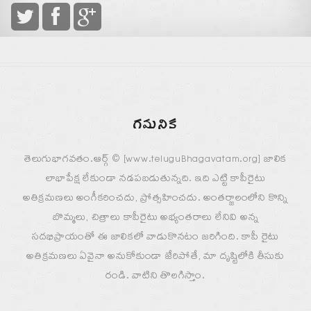
గమనిక
తెలుగుభాగవతం.ఆర్గ్ © [www.teluguBhagavatam.org] జాలిక
లాభాపేక్ష లేకుండా నడపబడుతున్నది. ఇది ఎట్టి కాపీరైటు
అతిక్రమణలు అంగీకరించదు, ప్రోత్సహించదు. అంతర్జాలంలోని కొన్ని
బొమ్మలు, చిత్రాలు కాపీరైటు అభ్యంతరాలు లేనివి అన్న
సదభిప్రాయంతో ఈ జాలికలో వాడుకొనటం జరిగింది. కాపీ రైటు
అతిక్రమణలు ఏవైనా అనుకోకుండా జేరిపోతే, మా దృష్టిలోకి తీసుకు
రండి. వాటిని తొలగిస్తాం.