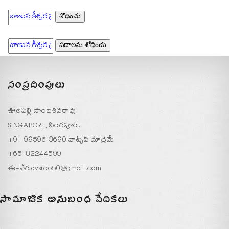
సంప్రదింపులు
ఊలపల్లి సాంబశివరావు
SINGAPORE, సింగపూర్.
+91-9959613690 వాట్సప్ మాత్రమే
+65-82244599
ఈ-వేగు:
vsrao50@gmail.com
సామాజిక అనుబంధ వేదికలు