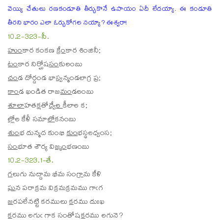
వెయ్యి చేతులు రణకండూతి తీర్చుకొనే ఉపాయం ఏదీ లేదయ్యా. ఈ కండూతి
తీరని భారం ఎలా ఓర్చుకోగల నయ్యా? ఈశ్వరా!
10.2-323-సీ.
హుం
కార కంకణ
క్రేం
కార శింజినీ;
టం
కార నిర్ఘోష
సం
కులంబు
చం
డ దోర్దండ భా
స్వ
న్మండలాగ్ర ప్ర;
కాం
డ ఖండిత రాజ
మం
డలంబు
శూ
లా
హతక్షతో
ద్వే
ల
కీలాల క;
ల్లో
ల కేళీ సమా
లో
కనంబు
శుం
భ దున్మద కుంభి
కుం
భస్థలధ్వంస;
సం
భూత శౌర్య వి
జృం
భణంబు
10.2-323.1-తే.
గ
లుగు నుద్దామ భీమ సం
గ్రా
మ కేళి
ఘ
న పరాక్రమ విక్రమ
క్ర
మము గాఁగ
జ
రపలేనట్టి కరములు
క
రము దుఃఖ
క
రము లగుఁ గాక సంతోష
క
రము లగునె?