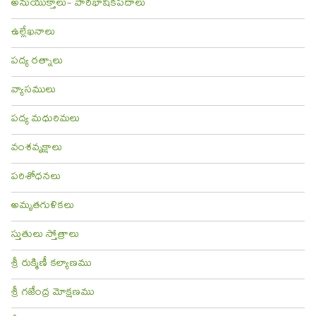
అనుయుక్తాలు- పారిభాషికపదాలు
ఉల్లేఖనాలు
పద్య రత్నాలు
వ్యాసములు
పద్య మధురిమలు
వంశవృక్షాలు
పరిశోధనలు
అమృతగుళికలు
స్తుతులు స్తోత్రాలు
శ్రీ రుక్మిణీ కల్యాణము
శ్రీ గజేంద్ర మోక్షణము