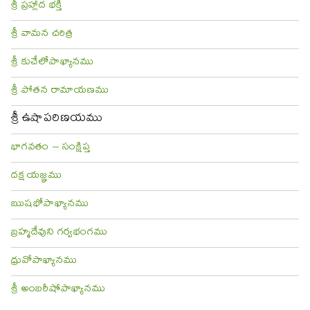
శ్రీ ప్రహ్లాద భక్తి
శ్రీ వామన చరిత్ర
శ్రీ కుచేలోపాఖ్యానము
శ్రీ పోతన రామాయణము
శ్రీ ఉషాపరిణయము
భాగవతం – సంక్షిప్త
దక్ష యజ్ఞము
ఋషభోపాఖ్యానము
బ్రహ్మదేవుని గర్వభంగము
ధ్రువోపాఖ్యానము
శ్రీ అంబరీషోపాఖ్యానము