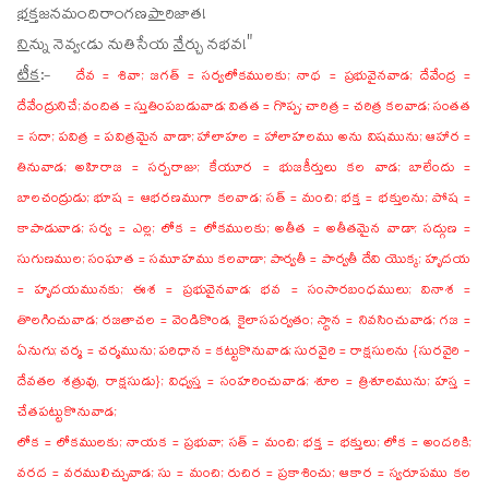
భ
క్తజనమందిరాంగణ
పా
రిజాత!
ని
న్ను నెవ్వఁడు నుతిసేయ
నే
ర్చు నభవ!"
టీక
:-
దేవ = శివా; జగత్ = సర్వలోకములకు; నాథ = ప్రభువైనవాడ; దేవేంద్ర =
దేవేంద్రునిచే; వందిత = స్తుతింపబడువాడ; వితత = గొప్ప; చారిత్ర = చరిత్ర కలవాడ; సంతత
= సదా; పవిత్ర = పవిత్రమైన వాడా; హాలాహల = హాలాహలము అను విషమును; ఆహార =
తినువాడ; అహిరాజ = సర్పరాజు; కేయూర = భుజకీర్తులు కల వాడ; బాలేందు =
బాలచంద్రుడు; భూష = ఆభరణముగా కలవాడ; సత్ = మంచి; భక్త = భక్తులను; పోష =
కాపాడువాడ; సర్వ = ఎల్ల; లోక = లోకములకు; అతీత = అతీతమైన వాడా; సద్గుణ =
సుగుణముల; సంఘాత = సమూహము కలవాడా; పార్వతీ = పార్వతీ దేవి యొక్క; హృదయ
= హృదయమునకు; ఈశ = ప్రభువైనవాడ; భవ = సంసారబంధములు; వినాశ =
తొలగించువాడ; రజతాచల = వెండికొండ, కైలాసపర్వతం; స్థాన = నివసించువాడ; గజ =
ఏనుగు; చర్మ = చర్మమును; పరిధాన = కట్టుకొనువాడ; సురవైరి = రాక్షసులను {సురవైరి -
దేవతల శత్రువు, రాక్షసుడు}; విధ్వస్త = సంహరించువాడ; శూల = త్రిశూలమును; హస్త =
చేతపట్టుకొనువాడ;
లోక = లోకములకు; నాయక = ప్రభువా; సత్ = మంచి; భక్త = భక్తులు; లోక = అందరికి;
వరద = వరములిచ్చువాడ; సు = మంచి; రుచిర = ప్రకాశించు; ఆకార = స్వరూపము కల