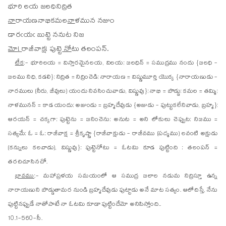
భూ
రి
లయ జలధినిద్రిత
నా
రా
యణనాభికమల
నా
ళమున నజుం
డా
రఁ
యఁ బుట్టె ననుట నిజ
మో
!
రా
జీవాక్ష! పుట్టె
నో
టు తలంపన్.
టీక
:- భూరిలయ = విస్తారమైనలయ, విలయ; జలధిన్ = సముద్రము నందు {జలధి -
జలము నిధి, కడలి}; నిద్రిత = నిద్రించెడి; నారాయణ = విష్ణుమూర్తి యొక్క {నారాయణుడు -
నారములు (నీరు, జీవులు) యందు నివసించువాడు, విష్ణువు}; నాభి = బొడ్డు; కమల = తమ్మి;
నాళమునన్ = కాడ యందు; అజుండు = బ్రహ్మదేవుడు {అజుడు - పుట్టుకలేనివాడు, బ్రహ్మ};
ఆరయన్ = చక్కగా; పుట్టెను = జనించెను; అనుట = అని లోకులు చెప్పుట; నిజము =
సత్యమే; ఓ = ఓ; రాజీవాక్ష = శ్రీకృష్ణా {రాజీవాక్షుడు - రాజీవము (పద్మము) లవంటి అక్షుడు
(కన్నులు కలవాడు), విష్ణువు}; పుట్టెనోటు = ఓటమి కూడ పుట్టింది ; తలంపన్ =
తరచిచూసినచో.
భావము
:- మహాప్రళయ సమయంలో ఆ సముద్ర జలాల నడుమ నిద్రిస్తూ ఉన్న
నారాయణుని బొడ్డుతామర నుండి బ్రహ్మదేవుడు పుట్టాడు అనే మాట సత్యం. ఆలోచిస్తే, నేను
పుట్టినప్పుడే నాతోపాటే నా ఓటమి కూడా పుట్టిందేమో అనిపిస్తోంది..
10.1-560-సీ.