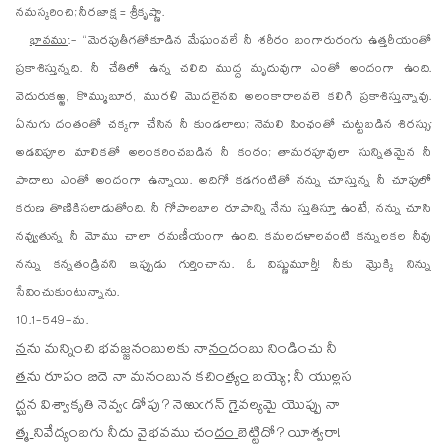
నమస్కరించి; నీరజాక్ష = శ్రీకృష్ణా.
భావము
:- “మెరపుతీగతోకూడిన మేఘంవలే నీ శరీరం బంగారురంగు ఉత్తరీయంతో
ప్రకాశిస్తున్నది. నీ చేతిలో ఉన్న చలిది ముద్ద మృదువుగా ఎంతో అందంగా ఉంది.
వెదురుకఱ్ఱ, కొమ్ముబూర, మురళి మొదలైనవి అలంకారాలవలె కలిగి ప్రకాశిస్తున్నావు.
ఏనుగు దంతంతో చక్కగా చేసిన నీ కుండలాలు; నెమలి పింఛంతో చుట్టబడిన శిరస్సు;
అడవిపూల మాలికతో అలంకరించబడిన నీ కంఠం; తామరపూవులా సున్నితమైన నీ
పాదాలు ఎంతో అందంగా ఉన్నాయి. అదిగో కడగంటితో నన్ను చూస్తున్న నీ చూపులో
కరుణ తొణికిసలాడుతోంది. నీ గోపాలబాల రూపాన్ని నేను స్తుతిస్తూ ఉంటే, నన్ను చూసి
నవ్వుతున్న నీ మోము చాలా రమణీయంగా ఉంది. కమలదళాలవంటి కన్నులకల నీవు
నన్ను కన్నతండ్రివని ఇప్పుడు గుర్తించాను. ఓ విష్ణుమూర్తీ! నీకు మ్రొక్కి నిన్ను
సేవించుకుంటున్నాను.
10.1-549-మ.
న
ను
మన్నించి భవజ్జనంబులకు నా
నం
దంబు నిండించు నీ
త
ను
రూపం బిదె నా మనంబున కచిం
త్యం
బయ్యె; నీ యుల్లస
ద్ఘ
న
విశ్వాకృతి నెవ్వఁ డోపు? నెఱుఁగన్
గై
వల్యమై యొప్పు నా
త్మ
ని
వేద్యంబగు నీదు వైభవము చం
దం
బెట్టిదో? యీశ్వరా!