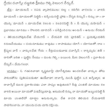
గ్గే
య!
దవాగ్నిఁ దజ్జనిత
కీ
లము గెల్చి వెలుంగ నేర్చునే.
టీక
:- మాయలున్ = కపట వ్యాపారములు; కల్గు = కలిగిన; వారలను = వారిని;
మాయలన్ = మాయలలో; పెట్టెడి = చిక్కించునట్టి; ప్రోడ = నేర్పరి; నిన్నున్ = నిన్ను; నా = నా
యొక్క; మాయన్ = మాయచేత; కలంచి = కలవరపెట్టి; నీ = నీ యొక్క; మహిమన్ =
ప్రభావము; మానము = కొలదిని; చూచెదన్ = పరీక్షించెదను; అంచున్ = అనుచు; నేరమిన్
= తెలియకపోవుటచేత; చేయగాన్ = చేయవలె నని; పూనితిన్ = ప్రయత్నించితిని;
కరుణచేయుము = దయచూడుము; కావుము = కాపాడుము; యోగి = యోగులలో; రాజ =
శ్రేష్ఠుల; వాక్ = వాక్కులచేత; గేయ = కీర్తింపబడువాడ; దవాగ్నిన్ = కార్చిచ్చును; తత్ =
దానిలో; జనిత = పుట్టిన; కీలము = మంట; గెల్చి = జయించి, మీరి; వెలుంగన్ = ప్రకాశించ;
నేర్చునే = చేయగలదా.
భావము
:- ఓ గడసరివాడా! కృష్ణమూర్తీ! యోగీశ్వరులు అందరిచేతా వాక్కుల తోను
పాటలతోను స్తుతింపబడుతూ ఉండేవాడా! దావాగ్ని నుండి పుట్టిన ఒక అగ్నిజ్వాల, ఆ
దావాగ్నినే మించి ప్రకాశించడం ఎలా సాధ్యం అవుతుంది? నీవు ఎంతటి మాయలు కల
వారిని అయినా మాయలో పడవేస్తుంటావు. అటువంటి నిన్ను నా మాయతో ఇబ్బందిపెట్టి నీ
మాయ ఎంతటిదో చూద్దాం అనుకున్నాను. చేత కాదని తెలియక చేయడానికి
సాహసించాను. నా యందు దయ చూపి రక్షించు.