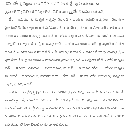
గ
నెఁ
బోఁ గ్రమ్మఱఁ గాంచెనే? భవదపాం
గ
శ్రీఁ బ్రపంచంబు చ
క్క
న
లోనౌ; వెలి యౌను; లోను వెలియుం
గా
దేఁ దదన్యం బగున్;
టీక
:- వినుము; ఓ; ఈశ్వర = కృష్ణా; వెల్పలన్ = బయట, నీకంటె అన్యముగ; వెలుగు =
ప్రకాశించెడి; ఈ; విశ్వంబు = భువనములు; నీ = నీ యొక్క; మాయ = మాయయే; కాక = అలా
కాకుండ; నిజంబు = సత్యమైనది; ఐన; యశోద; ఎట్లు = ఏ విధముగా; కనియెన్ = చూచెను;
కన్నారన్ = కళ్ళారా; నీ; కుక్షి = కడుపు; లోన్; కనెబో = చూసింది అనుకో; క్రమ్మఱన్ = మరల;
కాంచెనే = చూసినది కదా; భవత్ = నీ యొక్క; అపాంగ = కడకంటిచూపు యొక్క; శ్రీ =
ప్రకాశముచేత; ప్రపంచంబు = లోకములన్నియు; చక్కనన్ = ఒప్పుగా; లోన్ = లోపలున్నవి;
ఔన్ = అగును; వెలియు = బయటనున్నవి; ఔన్ = అగును; లోను = లోపలనున్నవి;
వెలియున్ = బయటనున్నవికూడా; కాదా = లేదా; తత్ = వాటికి (లోని బయటికి); అన్యంబు
= భిన్నమైనవి; అగున్.
భావము
:- ఓ శ్రీకృష్ణ ప్రభూ! వెలుపల కనిపిస్తున్న ఈ విశ్వం అంతా నీ మాయకాక నిజమే
అయినట్లయితే, యశోద కనులారా నీ కడుపులో ఈ విశ్వాన్ని ఎలా చూడగలిగింది?
చూసిందే అనుకో, మళ్లీ ఏనాడైనా చూడగలిగిందా? నీ కడగంటిచూపుతో ఈ ప్రపంచమంతా
నీ లోపలది అవుతుంది; నీ బయటది అవుతుంది; లోపల వెలుపల కాకపోతే మూడవది
అవుతుంది; లోపలా వెలుపలా కూడా అవుతుంది.