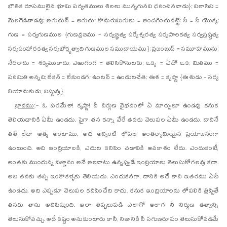
భౌతిక రూపములైన భూమి పర్వతములు శిలలు మున్నగునవి ధరించినవాడు}; విలాసివి =
మెలగెడివాడవు; అగుచున్ = అగుచు; కొమరుమిగులు = అందగించునట్టి; నీ = నీ యొక్క;
గుణ = సర్వగుణముల {గుణవ్రజము - సర్వజ్ఞత్వ సర్వేశ్వరత్వ సర్వపాలకత్వ సర్వస్రష్టత్వ
సర్వసంహారకత్వ సర్వభోక్తృత్వాది గుణముల సముదాయము}; వ్రజంబున్ = సమూహమును;
నేరరాదు = శక్యముకాదు; ఎఱుగంగ = తెలిసికొనుటకు; ఒక్క = ఏదో ఒక; మితము =
పరిమితి అన్నది; లేకన్ = లేకుండగ; ఉంటన్ = ఉండుటచేత; ఈశ = కృష్ణా {ఈశుడు - సర్వ
నియామకుడు, విష్ణువు}.
భావము
:- ఓ పరమేశా! కృష్ణా! నీ నిర్గుణ వైభవంలో ఏ మార్పులూ ఉండవు కనుక
తెలియడానికి ఏమీ ఉండదు. పైగా తన కన్నా వేరే తనకు వెలుపల ఏమీ ఉండదు. దానినే
తత్ లేదా ఆత్మ అంటాము. అది అన్నింటి లోపల అంతర్యామియైన ప్రయోజనంగా
ఉంటుంది. అది ఇంద్రియాలకి, ఎదుట కనిపిం చడావికి అవకాశం లేదు. ఎందుకంటే,
అంతకు ముందున్న విజ్ఞానం అనే అలవాటు ఉన్నప్పుడే ఇంద్రియాలు తెలుసుకోగలవు కదా.
అది తనకు తప్ప ఇంకొకళ్ళకు తెలియదు. ఎందుకనగా, దానికి అదే కాని ఇతరము ఏదీ
ఉండదు. అది ఎప్పడూ వెలుపల కనిపించేది కాదు. కనుక ఇంద్రియాలను లోపలికి త్రిప్పితే
తనకు తాను అనిపిస్తుంది. ఇలా తిప్పలుపడి ఎలాగో అలాగ నీ నిర్గుణ తత్వాన్ని
తెలుసుకోవచ్చు. అదే కష్టం అనుకుంటారు కానీ, నిజానికి నీ సగుణరూపం తెలుసుకోవడమే