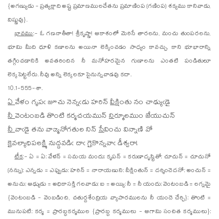
{అగణ్యుడు - ప్రత్యక్షాది అష్ట ప్రమాణములచేతను ప్రమాణింప (గణింప) శక్యము కానివాడు,
విష్ణువు}.
భావము
:- ఓ గణనాతీతా! శ్రీకృష్ణా! ఆకాశంలో మెరిసే తారలను, మంచు తుంపరలను,
భూమి మీది ధూళి కణాలను అయినా లెక్కించడం సాధ్యం కావచ్చు. కాని భూభారాన్ని
తగ్గించడానికి అవతరించిన నీ మనోహరమైన గుణాలను ఎంతటి పండితులూ
లెక్కపెట్టలేరు. నీవు అన్ని లెక్కలకూ పైనున్నవాడవు కదా.
10.1-555-శా.
ఏ
వే
ళం గృపఁ జూచు నెన్నఁడు హరిన్
వీ
క్షింతు నం చాఢ్యుఁడై
నీ
వెం
టంబడి తొంటి కర్మచయమున్
ని
ర్మూలముం జేయుచున్
నీ
వాఁ
డై తను వాఙ్మనోగతుల నిన్
సే
వించు విన్నాణి వో
కై
వ
ల్యాధిపలక్ష్మి నుద్దవడిఁ దాఁ
గై
కొన్నవాఁ డీశ్వరా!
టీక
:- ఏ = ఏ; వేళన్ = సమయ మందు; కృపన్ = కరుణాదృష్టితో; చూచున్ = చూచునో
(నన్ను); ఎన్నడు = ఎప్పుడు; హరిన్ = నారాయణుని; వీక్షింతున్ = దర్శించెదనో; అంచున్ =
అనుచు; ఆఢ్యుడు = అధికాసక్తి గలవాడు; ఐ = అయ్యి; నీ = నీ యందు; వెంటంబడి = లగ్నమై
{వెంటంబడి - వెంబడించి, చతుర్దశేంద్రియ వ్యాపారములను నీ యందె చేర్చి}; తొంటి =
మునుపటి; కర్మ = ప్రారబ్ధకర్మముల {ప్రారబ్ధ కర్మములు - ఆగామి సంచిత కర్మములు};