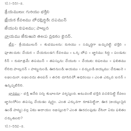
10.1-551-క.
శ్రే
య
ములుఁ గురియు భక్తిని
జే
య
క కేవలము బోధ
సి
ద్ధికిఁ దపమున్
జే
యు
ట విఫలము; పొల్లున
నా
య
ము జేకుఱునె తలఁప
న
ధికం బైనన్.
టీక
:- శ్రేయములున్ = శుభములను; కురియు = సమృద్ధిగా ఇచ్చునట్టి; భక్తిని =
పూజించుట; చేయక = చేయకుండగ; కేవలము = ఒక్క; బోధ = జ్ఞానము; సిద్ధి = పండుట;
కిన్ = కుమాత్రమే; తపమున్ = తపస్సును; చేయుట = చేయుట; విఫలము = ఫలితము
లేనిది; పొల్లునన్ = పొట్టునుండి, ఊకనుండి; ఆయము = వచ్చుబడి బియ్యము; చేకుఱునె =
లభించునా, లభించదు; తలపన్ = తరచి చూసినచో; అధికంబు = ఎంత ఎక్కువ; ఐనన్ =
ఉన్నప్పటికిని.
భావము
:- భక్తి అనేది సర్వ శుభాలనూ వర్షిస్తుంది. అటువంటి భక్తిని వదలిపెట్టి కేవలం
జ్ఞానంకోసం తపస్సు చేయడం వ్యర్ధం. ఎంత ఎక్కువగా కూడపెట్టినా, ఊక (బియ్యంపైన
ఉండే పొట్టు) వల్ల ఏమి ఆదాయం లభిస్తుంది? ఎంత ఊకదంపుడు చేసినా ఏమి ఫలితం
దక్కుతుంది?
10.1-552-క.