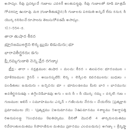
అసాధ్యం. నీవు ప్రదర్శించే గుణాలు ఎవరికీ అంతుపట్టవు. నీవు గుణాలతో కూడి మాత్రమే
గోచరిస్తూ ఉంటావు. మరి (గుణాతీతుడవైన) నీ గుణాలకు పరిమితి అన్నదే లేదు కనుక, నీ
యొక్క కనిపించే రూపాలను తెలుసుకోవడమే అసాధ్యం.
10.1-554-క.
తా
రా
తుషార శీకర
భూ
ర
జములకైన లెక్క
బు
ధు లిడుదురు; భూ
భా
రా
వతీర్ణకరుఁ డగు
నీ
ర
మ్యగుణాలి నెన్న
నే
ర రగణ్యా!
టీక
:- తారా = నక్షత్రముల; తుషార = మంచు; శీకర = తుంపరల; భూరజముల =
ధూళికణముల; కైనన్ = అయినప్పటికి; లెక్క = లెక్కించి వివరములను; బుధులు =
పండితులు; ఇడుదురు = ఇచ్చెదరు; భూ = భూమండలము మీది; భార = భారమును;
అవతీర్ణకరుడవు = తగ్గించెడివాడవు; అగు = ఐన; నీ = నీ యొక్క; రమ్య = చక్కటి; గుణ =
గుణముల; ఆలిన్ = సమూహమును; ఎన్నన్ = గణించుట; నేరరు = చేయలేరు {ప్రత్యక్షాది
ప్రమాణములు (8) - 1ప్రత్యక్షము 2అనుమానము 3ఉపమానము 4శాబ్దము 5అర్థాపత్తి
6అనుపలబ్ధి 7సంభవము 8ఐతిహ్యము. వీనిలో మొదటి 4 తార్కికులమతము
6వేదాంతులమతము 8పౌరాణికుల మతము ప్రకారము ఎంచబడును}; అగణ్యా = శ్రీకృష్ణా