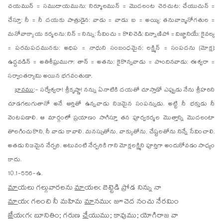
చయమున్ = సముదాయమును; నిర్మూలమున్ = మొదలంట చెరచుట; చేయుచున్ =
చేస్తూ; నీ = నీ దయకు పాత్రుడైన; వాడు = వాడు; ఐ = అయ్యి; తనువాఙ్మనోగతుల =
మనోవాక్కాయ కర్మలను; నిన్ = నిన్ను; సేవించు = కొలిచెడి; విన్నాణిపో = విజ్ఞానియే; కైవల్య
= పరమపదమునకు; అధిప = నాధుని సంబంధమైన; లక్ష్మిన్ = సంపదను (మోక్ష);
ఉద్దవడిన్ = అతిశీఘ్రముగా; తాన్ = అతను; కైకొన్నవాడు = పొందినవాడు; ఈశ్వరా =
సర్వాంతర్యామి అయిన భగవంతుడా.
భావము
:- సర్వేశ్వరా! శ్రీకృష్ణా! నన్ను ఏనాటికి దయతో చూస్తాడో ఎప్పుడు నేను శ్రీహరిని
చూడగలుగుతానో అనే ఆర్తితో ఉన్నవాడు నిజమైన సంపన్నుడు. అట్టి నీ భక్తుడు నీ
వెంటపడాలి. ఆ మార్గంలో ప్రయాణం సాగిస్తూ తన పూర్వకర్మల మొత్తాన్ని మొదలంటా
తొలగించుకొని, నీ వాడు కావాలి. మనస్సుతోను, వాక్కుతోను, చేష్టలతోను నిన్నే సేవించాలి.
అతడు నిజమైన నేర్పరి. అటువంటి నేర్పరికి గాని మోక్షలక్ష్మిని పూర్తిగా అందుకోవడం సాధ్యం
కాదు.
10.1-556-ఉ.
మా
య
లు గల్గువారలను
మా
యలఁ బెట్టెడి ప్రోడ నిన్ను నా
మా
యఁ
గలంచి నీ మహిమ
మా
నముఁ జూచెద నంచు నేరమిం
జే
యఁ
గఁ బూనితిం; గరుణ
చే
యుము; కావుము; యోగిరాజ వా