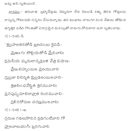
ఇట్లు; అని; స్తుతియించె.
భావము
:- తరువాత, బ్రహ్మదేవుడు నెమ్మదిగా లేచి నిలబడి కళ్ళు తెరచి గోవులను
కాస్తున్న గోవిందుని దర్శనం చేసుకున్నాడు. తన ముఖాలు నాలుగూ వంచి చేతులు జోడించి
డగ్గుత్తిక పడిన గొంతుతో ఏకాగ్రమైన మనస్సుతో నాలుగు నోరులారా ఇలా స్తుతించాడు.
10.1-548-సీ.
“
శం
పాలతికతోడి
జ
లదంబు కైవడి-
మె
ఱుఁగు టొల్లియతోడి
మే
నివానిఁ
క
మనీయ మృదులాన్న
క
బళ వేత్ర విషాణ-
వే
ణుచిహ్నంబుల
వె
లయువాని
గుం
జా వినిర్మిత
కుం
డలంబులవాని-
శి
ఖిపింఛవేష్టిత
శి
రమువానిఁ
వ
నపుష్పమాలికా
వ్రా
త కంఠమువాని-
న
ళినకోమల చర
ణ
ములవానిఁ
10.1-548.1-ఆ.
గ
రుణ గడలుకొనిన
క
డగంటివాని గో
పా
లబాలుభంగిఁ
బ
రగువాని