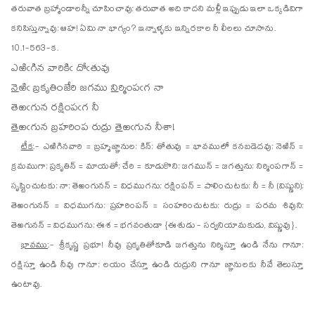
తరువాత బ్రహ్మాండాలన్నీ చూపించావు; తరువాత అది కాదని మళ్లీ ఇప్పుడు ఇలా ఒక్కడివిగా
కనిపిస్తున్నావు; ఆహ! ఏమి నా భాగ్యం? ఇన్నాళ్ళకు ఇన్నిరకాల నీ లీలలు చూసాను.
10.1-563-క.
ఎ
ఱిఁ
గిన వారికిఁ దోఁతువు
నె
ఱిఁ
బ్రకృతింజేరి జగము
ని
ర్మింపఁగ నా
తె
ఱఁ
గున రక్షింపఁగ నీ
తె
ఱఁ
గున బ్రహరింప రుద్రు
తె
ఱఁగున నీశా!
టీక
:- ఎఱిగినవారి = బ్రహ్మజ్ఞానుల; కిన్; తోతువు = భావములో కనబడెదవు; నెఱిన్ =
క్రమముగా; ప్రకృతిన్ = మాయతో; చేరి = కూడుకొని; జగమున్ = జగత్తును; నిర్మింపగాన్ =
సృష్టించుటకు; నా; తెఱంగునన్ = విధముగను; రక్షింపన్ = పాలించుటకు; నీ = నీ (విష్ణుని);
తెఱంగునన్ = విధముగను; ప్రహరింపన్ = సంహరించుటకు; రుద్రు = పరమ శివుని;
తెఱగునన్ = విధముగను; ఈశ = భగవంతుడా {ఈశుడు - సర్వనియామకుడు, విష్ణువు}.
భావము
:- శ్రీకృష్ణ ప్రభూ! నీవు ప్రకృతితోకూడి జగత్తును నిర్మిస్తూ ఉండి నేను గానూ;
రక్షిస్తూ ఉండి నీవు గానూ; లయం చేస్తూ ఉండి రుద్రుని గానూ జ్ఞానులకు నీవే తెలుస్తూ
ఉంటావు.