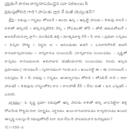
య
డఁ
గి కారణ కార్యరూపము
నై
న యీ సకలంబు నీ
క
డు
పులోనిదె గాదె? పాపఁడఁ
గా
క నే మఱి యెవ్వఁడన్?
టీక
:- కడుపు = గర్భము; లోపలన్ = అందు; ఉన్న = ఉన్నట్టి; పాపడు = శిశువు; కాలన్ =
కాలితో; తన్నినన్ = తన్నినప్పటికిని; కిన్క = కోపముతో; తోన్ = తోటి; అడువబోలునే =
అణచివేయవచ్చా; క్రాగి = మండిపడి; తల్లి = మాతృమూర్తి; కిన్ = కి; నాథ = ప్రభువా; సన్నము
= చిన్నది; దొడ్డు = పెద్దది; ఐ = అనబడుతు; అడగి = ఒకదానికొకటి అణగి;
కారణకార్యరూపము = కార్యకారణ సంబంధమే {కార్యకారణ సంబంధము - సృష్టిలో
కార్యము కారణములకు అవినాభావ (విడదీయరాని) సంబంధము కలదు అన్నది
ప్రమాణము}; రూపమున్ = స్వరూపముగా గలది; ఐన = అయినట్టి; ఈ = ఈ; సకలంబున్ =
సమస్తము; నీ = నీ; కడుపు = గర్భము, అంతర్భాగము; లోనిదె = లోపలిదే; కాదె = కదా;
పాపడన్ = శిశువును (గర్భంలోని); కాక = కాకపోతే; నేన్ = నేను; మఱి = ఇక; ఎవ్వడన్ =
ఎవరిని.
భావము
:- ఓ కృష్ణ ప్రభూ! కడుపులో ఉన్న పాపడు కాలితో తన్ని బాధపెట్టినా తల్లి
కోపగించి కొట్టదు కదా. సూక్ష్మము, స్థూలము, అయి కారణరూపము కార్యరూపము అయిన
ఈసృష్టి సమస్తం నీ కడుపులోనిదే కదా. మరి నేను నీ పాపడనుకాక మరెవ్వడను?
10.1-559-క.