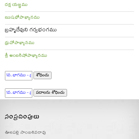
దక్ష యజ్ఞము
ఋషభోపాఖ్యానము
బ్రహ్మదేవుని గర్వభంగము
ధ్రువోపాఖ్యానము
శ్రీ అంబరీషోపాఖ్యానము
సంప్రదింపులు
ఊలపల్లి సాంబశివరావు