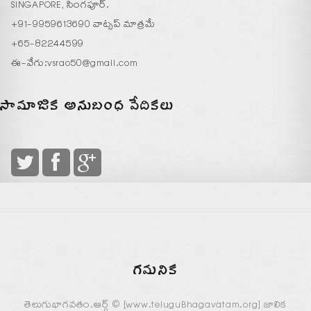
SINGAPORE, సింగపూర్.
+91-9959613690 వాట్సప్ మాత్రమే
+65-82244599
ఈ-వేగు:
vsrao50@gmail.com
సామాజిక అనుబంధ వేదికలు
గమనిక
తెలుగుభాగవతం.ఆర్గ్ © [www.teluguBhagavatam.org] జాలిక