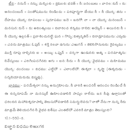
టీక
:- ననున్ = నన్ను; మన్నించి = క్షమించి; భవత్ = నీ; జనంబులు = వారల; కున్ = కు;
ఆనందంబున్ = సంతోషమును; నిండించు = పరిపూర్ణుగా జేయు; నీ = నీ యొక్క; తను =
దేహము యొక్క; రూపంబు = స్వరూపము; ఇదె = ఇదిగో; నా = నా యొక్క; మనంబున్ =
మనసున; కున్ = కు; అచింత్యంబు = విచారించ శక్యము కానిది; అయ్యెన్ = అయినది; నీ =
నీ యొక్క; ఉల్లసత్ = ప్రకాశించునట్టి; ఘన = గొప్ప; విశ్వాకృతిన్ = విరాడ్రూపమును; ఎవ్వడు
= ఎవరు మాత్రము; ఓపున్ = శక్తి కలవా డగును; ఎఱుగన్ = తెలిసికొనుటకు; కైవల్యము =
ముక్తి రూపు దాల్చినది; ఐ = అయ్యి; ఒప్పున్ = చక్కగా ఉండునది; ఆత్మ = పరమాత్మను;
నివేద్యంబు = ఎరిగింపదగినది; అగు = ఐన; నీదు = నీ యొక్క; వైభవము = మహిమము
యొక్క; చందంబు = విధము; ఎట్టిదో = ఎలాంటిదో; ఈశ్వరా = కృష్ణా {ఈశ్వరుడు -
సర్వనియామకుడు, విష్ణువు}.
భావము
:- పరమేశ్వరా! నన్ను అనుగ్రహించు. నీ వారికి అందరకీ ఆనందం నిండించే నీ
ఈ చిన్నరూపమే నా మనస్సుకే ఊహించడానికి సాధ్యం కాలేదు. ఇక నీవు ఉల్లాసంతో
ధరించిన మహావిశ్వరూపాన్ని తెలుసుకోవడానికి సమర్థు లెవరు? నాలో నేను గా నున్న నీకు
మాత్రమే తెలియదగిన నీ వైభవ విశేషం ఎంతటిదో ఎవరికి మాత్రం తెలుస్తుంది?
10.1-550-క.
వి
జ్ఞా
న విధము లెఱుఁగక