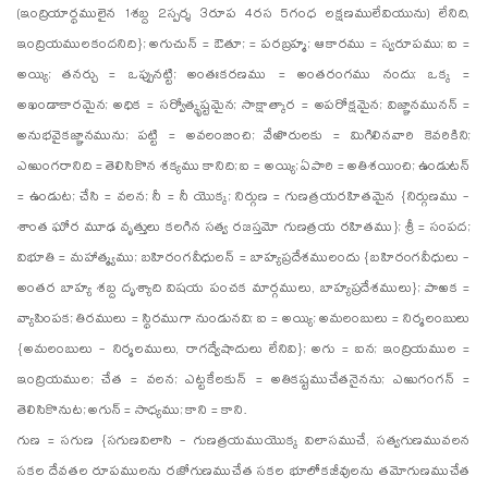
(ఇంద్రియార్థములైన 1శబ్ద 2స్పర్శ 3రూప 4రస 5గంధ లక్షణములేవియును) లేనిది,
ఇంద్రియములకందనిది}; అగుచున్ = ఔతూ; = పరబ్రహ్మ; ఆకారము = స్వరూపము; ఐ =
అయ్యి; తనర్చు = ఒప్పునట్టి; అంతఃకరణము = అంతరంగము నందు; ఒక్క =
అఖండాకారమైన; అధిక = సర్వోత్కృష్టమైన; సాక్షాత్కార = అపరోక్షమైన; విజ్ఞానమునన్ =
అనుభవైకజ్ఞానమును; పట్టి = అవలంబించి; వేఱొరులకు = మిగిలినవారి కెవరికిని;
ఎఱుంగరానిది = తెలిసికొన శక్యము కానిది; ఐ = అయ్యి; ఏపారి = అతిశయించి; ఉండుటన్
= ఉండుట; చేసి = వలన; నీ = నీ యొక్క; నిర్గుణ = గుణత్రయరహితమైన {నిర్గుణము -
శాంత ఘోర మూఢ వృత్తులు కలగిన సత్వ రజస్తమో గుణత్రయ రహితము}; శ్రీ = సంపద;
విభూతి = మహాత్మ్యము; బహిరంగవీధులన్ = బాహ్యప్రదేశములందు {బహిరంగవీధులు -
అంతర బాహ్య శబ్ద దృశ్యాది విషయ పంచక మార్గములు, బాహ్యప్రదేశములు}; పాఱక =
వ్యాపింపక; తిరములు = స్థిరముగా నుండునవి; ఐ = అయ్యి; అమలంబులు = నిర్మలంబులు
{అమలంబులు - నిర్మలములు, రాగద్వేషాదులు లేనివి}; అగు = ఐన; ఇంద్రియముల =
ఇంద్రియముల; చేత = వలన; ఎట్టకేలకున్ = అతికష్టముచేతనైనను; ఎఱుగంగన్ =
తెలిసికొనుట; అగున్ = సాధ్యము; కాని = కాని.
గుణ = సగుణ {సగుణవిలాసి - గుణత్రయముయొక్క విలాసముచే, సత్వగుణమువలన
సకల దేవతల రూపములను రజోగుణముచేత సకల భూలోకజీవులను తమోగుణముచేత