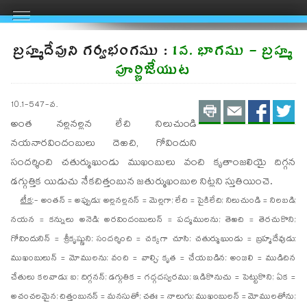
బ్రహ్మదేవుని గర్వభంగము :
1వ. భాగము - బ్రహ్మ
పూర్ణిజేయుట
Print
Email
Shar
S
10.1-547-వ.
అంత నల్లనల్లన లేచి నిలుచుండి
on
on
నయనారవిందంబులు దెఱచి, గోవిందుని
FaceBo
Twit
సందర్శించి చతుర్ముఖుండు ముఖంబులు వంచి కృతాంజలియై దిగ్గన
డగ్గుత్తిక యిడుచు నేకచిత్తంబున జతుర్ముఖంబుల నిట్లని స్తుతియించె.
టీక
:- అంతన్ = అప్పుడు; అల్లనల్లనన్ = మెల్లగా; లేచి = పైకిలేచి; నిలుచుండి = నిలబడి;
నయన = కన్నులు అనెడి; అరవిందంబులున్ = పద్మములను; తెఱచి = తెరచుకొని;
గోవిందునిన్ = శ్రీకృష్ణుని; సందర్శించి = చక్కగా చూసి; చతుర్ముఖుండు = బ్రహ్మదేవుడు;
ముఖంబులున్ = మోములను; వంచి = వాల్చి; కృత = చేయబడిన; అంజలి = ముడిచిన
చేతులు కలవాడు; ఐ; దిగ్గనన్; డగ్గుతిక = గద్గదస్వరము; ఇడికొనుచు = పెట్టుకొని; ఏక =
అచంచలమైన; చిత్తంబునన్ = మనసుతో; చతః = నాలుగు; ముఖంబులన్ = మోములతోను;