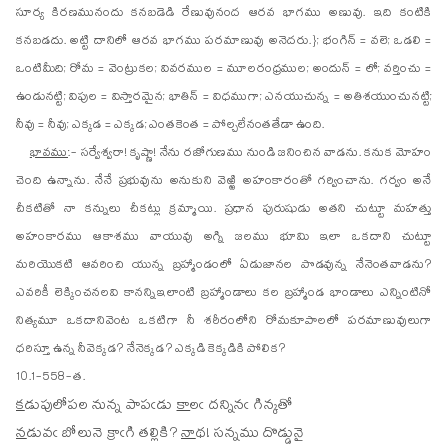
సూర్య కిరణమునందు కనబడెడి రేణువునంద ఆరవ భాగము అణువు. ఇది కంటికి
కనబడదు. అట్టి దానిలో ఆరవ భాగము పరమాణువు అనెదరు.}; భంగిన్ = వలె; ఒడలి =
ఒంటిమీది; రోమ = వెంట్రుకల; వివరముల = మూలరంధ్రముల; అందున్ = లో; వర్తించు =
ఉండునట్టి; విపుల = విస్తారమైన; భాతిన్ = విధముగా; ఎనయుచున్న = అతిశయుంచునట్టి;
నీవు = నీవు; ఎక్కడ = ఎక్కడ; ఎంతకెంత = పోల్చలేనంతతేడా ఉంది.
భావము
:- సర్వేశ్వరా! కృష్ణా! నేను రజోగుణము నుండి జనించిన వాడను. కనుక మోహం
చెంది ఉన్నాను. నేనే ప్రభువును అనుకుని వెఱ్ఱి అహంకారంతో గర్వించాను. గర్వం అనే
చీకటితో నా కన్నులు చీకట్లు క్రమ్మాయి. ప్రధాన పురుషుడు అతని చుట్టూ మహత్తు
అహంకారము ఆకాశము వాయువు అగ్ని జలము భూమి ఇలా ఒకదాని చుట్టూ
మరియొకటి ఆవరించి యున్న బ్రహ్మాండంలో ఏడుజానల పొడవున్న నేనెంతవాడను?
ఎవరికీ లెక్కించనలవి కానన్నిఇలాంటి బ్రహ్మాండాలు కల బ్రహ్మాండ భాండాలు ఎన్నింటినో
నిత్యమూ ఒకదానివెంట ఒకటిగా నీ శరీరంలోని రోమకూపాలలో పరమాణువులుగా
ధరిస్తూ ఉన్న నీవెక్కడ? నేనెక్కడ? ఎక్కడి కెక్కడికి పోలిక?
10.1-558-త.
క
డు
పులోపల నున్న పాపఁడు
కా
లఁ దన్నినఁ గిన్కతో
న
డు
వఁ బోలునె క్రాఁగి తల్లికి?
నా
థ! సన్నము దొడ్డునై