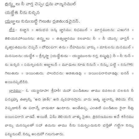
త
ద్జ్ఞు
లు నీ వార్త చెప్పఁ
ద
ను వాఙ్మనముల్
య
జ్ఞే
శ! నీకు నిచ్చిన
య
జ్ఞు
లు నినుఁబట్టి గెలుతు
ర
జితుఁడవైనన్.
టీక
:- విజ్ఞాన = అనుభవ జన్య జ్ఞానము; విధముల్ = మార్గములను; ఎఱుగక =
తెలియకపోయినను; తద్జ్ఞులు = తత్వజ్ఞానము కలవారు; నీ = నీ యొక్క; వార్తన్ =
వృత్తాంతమును; చెప్పన్ = బోధింపగా; తను = దేహమును; వాక్కు = మాటలను; మనముల్ =
మనసులను; యజ్ఞేశ = శ్రీకృష్ణా {యజ్ఞేశుడు - యజ్ఞములకు కర్త, విష్ణువు}; నీ = నీ; కున్ =
కు; ఇచ్చిన = సమర్పించిన; అజ్ఞులున్ = మూఢులు కూడ; నినున్ = నిన్ను; పట్టి = కనుగొని;
గెలుతురు = జయింతురు, పొందెదరు; అజితుడవు = జయింపరానివాడవు; ఐనన్ =
అయినప్పటికిని.
భావము
:- ఓ యజ్ఞరూపా! శ్రీహరీ! మహా పండితులు తాము వివరించ దలచిన నీ
పరబ్రహ్మ తత్వాన్ని “అది (తత్)” అని వ్యవహరిస్తారు. వారు ఆత్మ జ్ఞానాన్ని తెలియ లేక,
చెప్పడానికీ ఈ పదాన్నే వాడుతూ ఉంటారు. అంతేతప్ప, ఎంతటి పండితుల కైనా నీవు
జయింపరాని వాడవే. అయితే, ఏమీ తెలియని వాళ్ళు సైతం, త్రికరణములు అనే శరీరము
వాక్కు మనస్సులతో సహా తమను తాము నీకు సమర్పించుకుని భక్తితో గట్టిగా నిన్ను
పట్టుకుంటే, నిన్ను అందుకో గలుగుతారు.