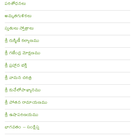
పరిశోధనలు
అమృతగుళికలు
స్తుతులు స్తోత్రాలు
శ్రీ రుక్మిణీ కల్యాణము
శ్రీ గజేంద్ర మోక్షణము
శ్రీ ప్రహ్లాద భక్తి
శ్రీ వామన చరిత్ర
శ్రీ కుచేలోపాఖ్యానము
శ్రీ పోతన రామాయణము
శ్రీ ఉషాపరిణయము
భాగవతం – సంక్షిప్త