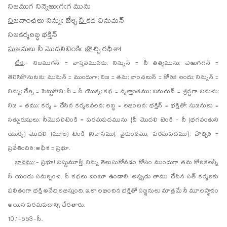
ని
జ
ముగ నిన్నెఱుఁగఁగ మును
ని
జ
వాంఛలు నిన్నుఁ జేర్చి
నీ
కథ వినుచున్
ని
జ
కర్మలబ్ధ భక్తిన్
సు
జ
నులు నీ మొదలిటెంకిఁ
జొ
చ్చి రధీశా!
టీక
:- నిజముగన్ = వాస్తవమునకు; నిన్నున్ = నీ తత్వమును; ఎఱుగగన్ =
తెలిసికొనుటకు; మునున్ = ముందుగా; నిజ = తమ; వాంఛలున్ = కోరిక లందు; నిన్నున్ =
నిన్ను; చేర్చి = పెట్టుకొని; నీ = నీ యొక్క; కథ = వృత్తాంతము; వినుచున్ = శ్రద్ధగా వినుచు;
నిజ = తము; కర్మ = చేసిన కర్మలవలన; లబ్ధ = లభించిన; భక్తిన్ = భక్తితో; సుజనులు =
సత్పురుషులు; నీమొదలిటెంకి = పరమపదమును {నీ మొదలి టెంకి - నీ (భగవంతుని
యొక్క) మొదలి (మూల) టెంకి (నివాసము), వైకుంఠము, పరమపదము}; చొచ్చిరి =
ప్రవేశించిరి; అధీశ = ప్రభూ.
భావము
:- ప్రభూ! విష్ణుమూర్తీ! నిన్ను తెలుసుకోవడం కోసం ముందుగా తమ కోరికలన్నీ
నీ యందు సమర్పించి, నీ కథలు వింటూ ఉండాలి. అప్పుడు తాము చేసిన సత్ కర్మలకు
ఫలితంగా భక్తి అనేది లభిస్తుంది. ఇలా లభించిన భక్తితో సజ్జనులు మాత్రమే నీ మూలస్థానం
అయిన పరమపదాన్ని చేరతారు.
10.1-553-సీ.