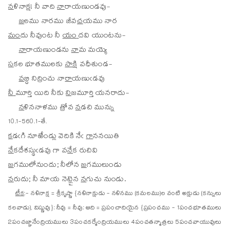
న
ళినాక్ష! నీ వాది
నా
రాయణుండవు-
జ
లము నారము జీవ
చ
యము నార
మం
దు నీవుంట నీ
యం
దవి యుంటను-
నా
రాయణుండను
నా
మ మయ్యె
స
కల భూతములకు
సా
క్షి వధీశుండ-
వ
బ్ధి నిద్రించు నా
రా
యణుఁడవు
నీ
మూర్తి యిది నీకు
ని
జమూర్తి యనరాదు-
న
ళిననాళము త్రోవ
న
డచి మున్ను
10.1-560.1-తే.
క
డఁగి నూఱేండ్లు వెదికి నేఁ
గా
ననయితి
నే
కదేశస్థుఁడవు గా వ
నే
క రుచివి
జ
గములోనుందు; నీలోన
జ
గములుండు
న
రుదు; నీ మాయ నెట్లైన
న
గుచు నుండు.
టీక
:- నళినాక్ష = శ్రీకృష్ణా {నళినాక్షుడు - నళినము (కమలము)ల వంటి అక్షుడు (కన్నులు
కలవాడు), విష్ణువు}; నీవు = నీవు; ఆది = ప్రపంచాదియైన {ప్రపంచము - 1పంచభూతములు
2పంచజ్ఞానేంద్రియములు 3పంచకర్మేంద్రియములు 4పంచతన్మాత్రలు 5పంచవాయువులు