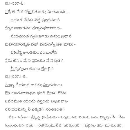
10.1-557-సీ.
స
ర్వేశ! నే రజో
జ
నితుండ; మూఢుండఁ-
బ్ర
భుఁడ నేనని వెఱ్ఱి
ప్ర
ల్లదమున
గ
ర్వించినాఁడను;
గ
ర్వాంధకారాంధ-
న
యనుండ గృపఁజూడు
న
నుఁ; బ్రధాన
మ
హదహంకృతి నభో
మ
రుదగ్ని జల భూమి-
ప
రివేష్టితాండకుం
భం
బులోన
నే
డు జేనల మేన
నె
నయు నే నెక్కడ?-
నీ
దృగ్విధాండంబు
లే
రి కైన
10.1-557.1-తే.
సం
ఖ్య జేయంగ రానివి;
సం
తతంబు
నో
లిఁ బరమాణవుల భంగి
నొ
డలి రోమ
వి
వరముల యందు వర్తించు
వి
పులభాతి
నె
నయుచున్న నీ వెక్కడ?
నెం
తకెంత?
టీక
:- సర్వేశా = శ్రీకృష్ణా {సర్వేశుడు - సర్వమునకు నియామకుడు, విష్ణువు}; నీ = నీకు
సంబంధించిన; రజస్ = రజోగుణముచేత; జనితుండన్ = పుట్టినవాడను; మూఢుండన్ =