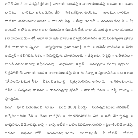
అనెడి పంచ పంచకప్రవర్తకము}; నారాయణుండవు = నారాయణుడవు; జలము = జలము;
నారము = నారము అనబడును; జీవ = సకలజీవుల; చయము = జాలము; నారము =
నారము అనబడును; అందు = వానిలో; నీవు = నీవు; ఉంటన్ = ఉండుటచేత; నీ = నీ;
అందున్ = లోపల; అవి = అవి; ఉంటను = ఉండుటచేత; నారాయణుడవు = నారాయణుడు
{నారాయణుడు - శ్లో. ఆపోనారా ఇతి ప్రోక్తాః ఆపోవైనరసూనవః: ఆయనంతస్యతాః ప్రోక్తాః
తేన నారాయణ స్మృతః:: - విష్ణుపురాణ ప్రమాణము}; అను = అనెడి; నామము = పేరు;
అయ్యెన్ = కలిగినది; సకల = సమస్తమైన; భూతములకు = జీవులకు; సాక్షివు = అతీతముగా
నుండి చూచువాడవు; అధీశుండవు = అధిపతివి; అబ్ధిన్ = సముద్రము నందు; నిద్రించు =
నిద్రపోయెడి; నారాయణుడ = నారాయణుడవు; నీ = నీ; మూర్తి = స్వరూపము; ఇది = ఇది
(గోపాలరూపము); నీకు = నీకు; నిజమూర్తి = స్వస్వరూపము; అనరాదు = అనితలపరాదు;
నళిన = పద్మము; నాళము = కాడరంధ్రపు; త్రోవన్ = దారిలో; నడచి = వెళ్ళి; మున్ను =
పూర్వము.
కడగి = పూని ప్రయత్నించి; నూఱు = వంద (100); ఏండ్లు = సంవత్సరములు; వెదికితిన్ =
అన్వేషించితిని; నేన్ = నేను; కాననైతి = చూడలేకపోతిని; ఏక = ఒకే; దేశస్థుడవు =
తావుననుండెడివాడవు; కావు = కావు; అనేక = బహువిధముల; రుచివి = ప్రకాశించెడివాడవు;
జగము = విశ్వము; లోన్ = అంతటను; ఉందు = ఉంటావు; నీ = నీ; లోనన్ = లోపల;