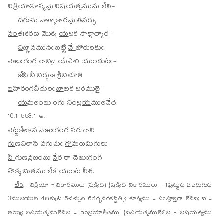
వి
క్రియాశూన్యమై
వి
షయత్వమును లేని-
ద
గుచు నాత్మాకార
మై
తనర్చు
నం
తఃకరణ మొక్క
య
ధిక సాక్షాత్కార-
వి
జ్ఞానమునఁ బట్టి
వే
ఱొరులకుఁ
నె
ఱుఁగంగ రానిదై
యే
పారి యుండుటఁ-
జే
సి నీ నిర్గుణ
శ్రీ
విభూతి
బ
హిరంగవీధులఁ
బా
ఱక దిరములై-
య
మలంబు లగు నింద్రి
య
ములచేత
10.1-553.1-ఆ.
నె
ట్టకేలకైన
నె
ఱుఁగంగ నగుగాని
గు
ణవిలాసి వగుచుఁ
గొ
మరుమిగులు
నీ
గుణవ్రజంబు
నే
ర రా దెఱుఁగంగ
నొ
క్క మితము లేక
యుం
ట నీశ!
టీక
:- విక్రియా = వికారములు (షడ్విధ) {షడ్విధ వికారములు - 1పుట్టుట 2పెరుగుట
3ముదియుట 4చిక్కుట 5చచ్చుట 6గర్భనరకస్థితి}; శూన్యము = సంపూర్తిగా లేనిది; ఐ =
అయ్యి; విషయత్వములేనిది = ఇంద్రియాతీతము {విషయత్వములేనిది - విషయత్వము