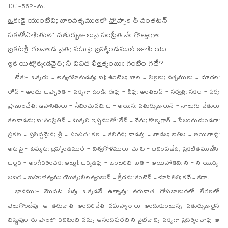
10.1-562-మ.
ఒ
కఁ
డై యుంటివి; బాలవత్సములలో
నొ
ప్పారి తీ వంతటన్
స
క
లోపాసితులౌ చతుర్భుజులునై
సం
ప్రీతి నేఁ గొల్వఁగాఁ
బ్ర
క
టశ్రీ గలవాఁడ వైతి; వటుపై
బ్ర
హ్మాండముల్ జూపి యొ
ల్ల
క
యిట్లొక్కఁడవైతి; నీ వివిధ లీ
ల
త్వంబుఁ గంటిం గదే?
టీక
:- ఒక్కడు = అన్యరహితుడవు; ఐ]; ఉంటివి; బాల = పిల్లలు; వత్సములు = దూడల;
లోన్ = అందు; ఒప్పారితి = చక్కగా ఉండి; ఈవు = నీవు; అంతటన్ = సర్వత్ర; సకల = సర్వ
ప్రాణులచేత; ఉపాసితులు = సేవించునవి; ఔ = అయిన; చతుర్భుజులున్ = నాలుగు చేతులు
కలవాడను; ఐ; సంప్రీతిన్ = మిక్కిలి ఇష్టముతో; నేన్ = నేను; కొల్వగాన్ = సేవించుచుండగా;
ప్రకట = ప్రసిద్ధమైన; శ్రీ = సంపద; కల = కలిగిన; వాడవు = వాడివి; ఐతివి = అయినావు;
అటపై = పిమ్మట; బ్రహ్మాండముల్ = విశ్వగోళములు; చూపి = జనింపజేసి, ప్రకటితముజేసి;
ఒల్లక = అంగీకరించక; ఇట్లు]; ఒక్కడవు = ఒంటరివి; ఐతి = అయిపోతివి; నీ = నీ యొక్క;
వివిధ = బహుళత్వము యొక్క; లీలత్వంబున్ = క్రీడను; కంటిన్ = చూసితిని; కదే = కదా.
భావము
:- మొదట నీవు ఒక్కడవే ఉన్నావు; తరువాత గోపబాలురలో లేగలలో
వెలుగొందేవు; ఆ తరువాత అందరిచేత నమస్కారాలు అందుకుంటున్న చతుర్భుజులైన
విష్ణువుల రూపాలలో కనిపించి నన్ను ఆనందపరచి నీ వైభవాన్ని చక్కగా ప్రదర్శించావు; ఆ