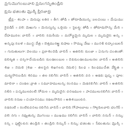
న
గుమొగంబువాని
న
నుఁగన్నతండ్రిని
ని
ను భజింతు మ్రొక్కి
నీ
రజాక్ష!
టీక
:- శంపా = మెరుపు; లతిక = తీగ; తోడి = తోకూడియున్న; జలదంబు = మేఘము;
కైవడిన్ = వలె; మెఱుగు = మెరుస్తున్న; ఒల్లియ = పైబట్ట; తోడి = తోకూడుకొన్న; మేని =
దేహముకల; వానిన్ = వానిని; కమనీయ = మనోజ్ఞమైన; మృదుల = మృదువైన; అన్న =
అన్నపు; కబళ = ముద్ద; వేత్ర = బెత్తముకఱ్ఱ; విషాణ = కొమ్ము; వేణు = మురళి; చిహ్నంబులన్
= గురుతులుగా; వెలయు = ప్రకాశించెడి; వానిన్ = అతనిని; కుంజా = ఏనుగు దంతంతో;
వినిర్మిత = చక్కగాచేయబడిన; కుండలంబుల = చెవికుండలములుకల; వానిన్ = అతనిని;
శిఖి = నెమలి {శిఖి - తలపైన శిఖగలది, నెమలి}; పింఛ = పింఛముచేత; వేష్టిత =
చుట్టుకొనబడిన; శిరము = తల కలిగిన; వానిన్ = అతనిని; వన = అడవి; పుష్ప = పూల;
మాలికా = దండల; వ్రాత = సమూహములున్న; కంఠము = మెడకలిగిన; వానిన్ = అతనిని;
నళిన = పద్మములవంటి; కోమల = మృదువైన; చరణముల = పాదములుకలిగిన; వానిన్ =
వానిని; కరుణ = దయారసము; కడలుకొనిన = అతిశయించిన.
కడకంటి = కంటిచివరలు కలిగిన; వానిన్ = వానిని; గోపాలబాలు = గొల్లపిలవాని; భంగిన్ =
వలె; నగు = నవ్వుతున్న; మొగంబు = ముఖము కలిగిన; వానిన్ = వానిని; ననున్ = నన్ను;
కన్న = పుట్టించిన; తండ్రిని = తండ్రిని; నిన్నున్ = నిన్ను; భజింతు = సేవింతును; మ్రొక్కి =