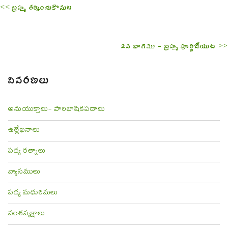
<< బ్రహ్మ తర్కించుకొనుట
2వ భాగము - బ్రహ్మ పూర్ణిజేయుట >>
వివరణలు
అనుయుక్తాలు- పారిభాషికపదాలు
ఉల్లేఖనాలు
పద్య రత్నాలు
వ్యాసములు
పద్య మధురిమలు
వంశవృక్షాలు