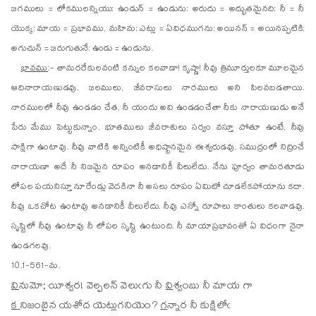
జగములు = లోకములన్నియు; ఉండున్ = ఉండును; అరుదు = అద్భుతమైనది; నీ = నీ
యొక్క; మాయ = ప్రభావము, మహిమ; ఎట్లు = ఏవిధముగను; అయినన్ = అయినప్పటికి;
అగుచున్ = జరుగుతునే; ఉండు = ఉండును.
భావము
:- తామరరేకులవంటి కన్నుల కలవాడా! కృష్ణా! నీవు త్రిమూర్తులకూ మూలమైన
ఆదినారాయణుడవు. జలములు, జీవరాసులు నారములు అని పిలవబడతాయి.
నారములలో నీవు ఉండడం చేత, నీ యందు అవి ఉండడంచేతా నీకు నారాయణుడు అనే
పేరు మేము పెట్టుకున్నాం. భూతములు జీవరాశులు సర్వం వస్తూ పోతూ ఉంటే, నీవు
సాక్షిగా ఉంటావు. నీవు వాటికి అన్నింటికీ అధిష్టానమైన ఈశ్వరుడవు. సముద్రంలో నిద్రించే
నారాయణా అదే నీ నిజమైన రూపం అనడానికీ వీలులేదు. నేను పూర్వం తామరతూడు
లోపల పయనిస్తూ నూరేండ్లు వెదకినా నీ అసలు రూపం ఏమిటో చూడలేకపోయాను కదా.
నీవు ఒకచోట ఉంటావు అనడానికీ వీలులేదు. నీవు ఎన్నో రూపాలు కాంతులు కలవాడవు.
సృష్టిలో నీవు ఉంటావు నీ లోపల సృష్టి ఉంటుంది. నీ మాయాప్రభావంతో ఏ విధంగా నైనా
ఉండగలవు.
10.1-561-మ.
వి
ను
మో; యీశ్వర! వెల్పలన్ వెలుఁగు నీ
వి
శ్వంబు నీ మాయ గా
క
ని
జంబైన యశోద యెట్లుగనియెం?
గ
న్నార నీ కుక్షిలోఁ